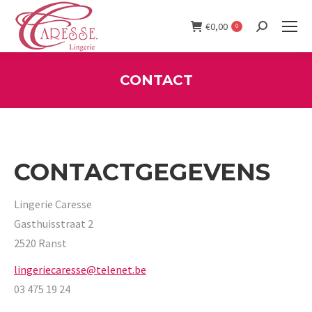
€
0,00
0
Search:
CONTACT
You are here:
CONTACTGEGEVENS
Lingerie Caresse
Gasthuisstraat 2
2520 Ranst
lingeriecaresse@telenet.be
03 475 19 24