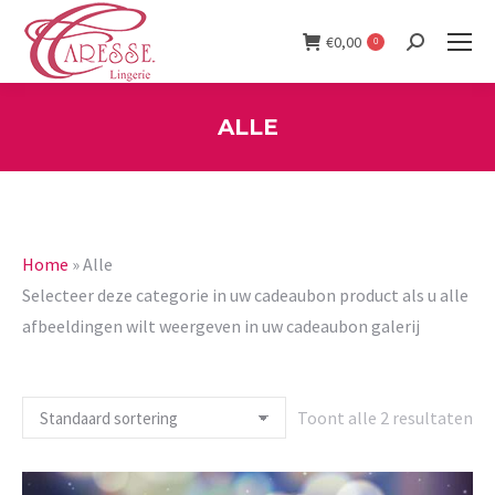
€
0,00
0
Search:
ALLE
You are here:
Home
»
Alle
Selecteer deze categorie in uw cadeaubon product als u alle
afbeeldingen wilt weergeven in uw cadeaubon galerij
Toont alle 2 resultaten