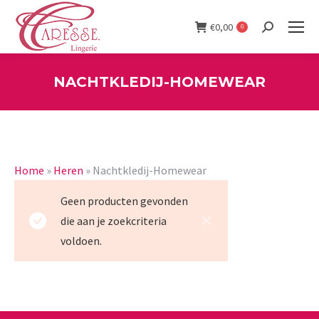
€
0,00
0
Search:
NACHTKLEDIJ-HOMEWEAR
You are here:
Home
»
Heren
»
Nachtkledij-Homewear
Geen producten gevonden
die aan je zoekcriteria
voldoen.