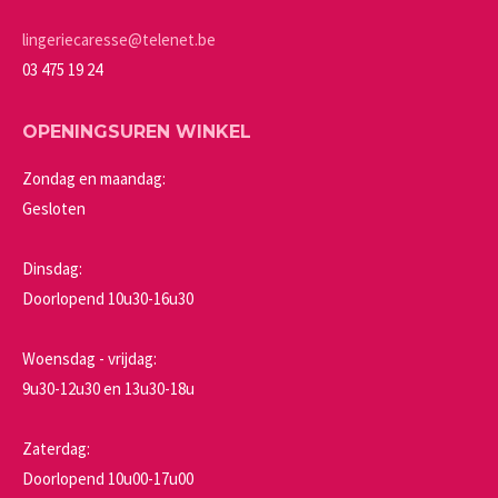
op
de
lingeriecaresse@telenet.be
productpagina
03 475 19 24
OPENINGSUREN WINKEL
Zondag en maandag:
Gesloten
Dinsdag:
Doorlopend 10u30-16u30
Woensdag - vrijdag:
9u30-12u30 en 13u30-18u
Zaterdag:
Doorlopend 10u00-17u00