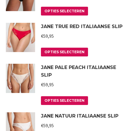
variaties.
Deze
Dit
OPTIES SELECTEREN
optie
product
JANE TRUE RED ITALIAANSE SLIP
kan
heeft
gekozen
meerdere
€
59,95
worden
variaties.
op
Deze
Dit
OPTIES SELECTEREN
de
optie
product
JANE PALE PEACH ITALIAANSE
productpagina
kan
heeft
SLIP
gekozen
meerdere
worden
variaties.
€
59,95
op
Deze
Dit
de
optie
OPTIES SELECTEREN
product
productpagina
kan
JANE NATUUR ITALIAANSE SLIP
heeft
gekozen
meerdere
worden
€
59,95