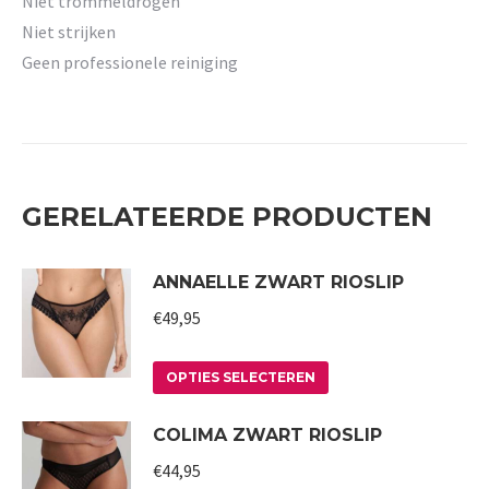
Niet trommeldrogen
Niet strijken
Geen professionele reiniging
GERELATEERDE PRODUCTEN
ANNAELLE ZWART RIOSLIP
€
49,95
Dit
OPTIES SELECTEREN
product
COLIMA ZWART RIOSLIP
heeft
meerdere
€
44,95