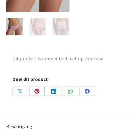
Dit product is momenteel niet op voorraad.
Deel dit product
Share
Share
Share
Share
Share
on
on
on
on
on
X
Pinterest
LinkedIn
WhatsApp
Facebook
Beschrijving