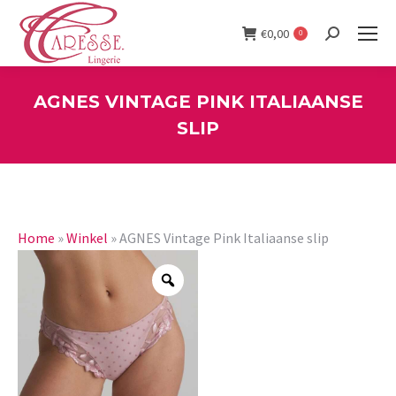
€
0,00
0
Search:
AGNES VINTAGE PINK ITALIAANSE
SLIP
You are here:
Home
»
Winkel
»
AGNES Vintage Pink Italiaanse slip