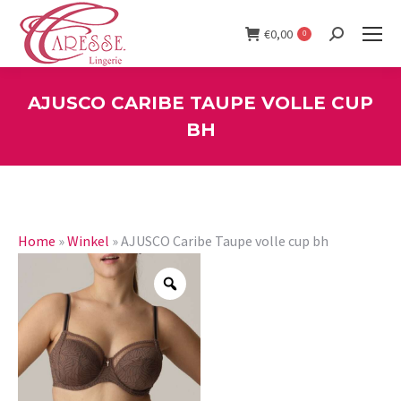
€
0,00
0
Search:
AJUSCO CARIBE TAUPE VOLLE CUP
BH
You are here:
Home
»
Winkel
»
AJUSCO Caribe Taupe volle cup bh