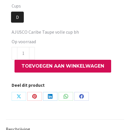
Cups
D
AJUSCO Caribe Taupe volle cup bh
Op voorraad
AJUSCO
Caribe
TOEVOEGEN AAN WINKELWAGEN
Taupe
volle
cup
Deel dit product
bh
aantal
Share
Share
Share
Share
Share
on
on
on
on
on
X
Pinterest
LinkedIn
WhatsApp
Facebook
Beschrijving