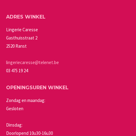
worden
variaties.
op
Deze
ADRES WINKEL
de
optie
productpagina
kan
Lingerie Caresse
gekozen
Gasthuisstraat 2
worden
2520 Ranst
op
de
lingeriecaresse@telenet.be
productpagina
03 475 19 24
OPENINGSUREN WINKEL
Zondag en maandag:
Gesloten
Dinsdag:
Doorlopend 10u30-16u30