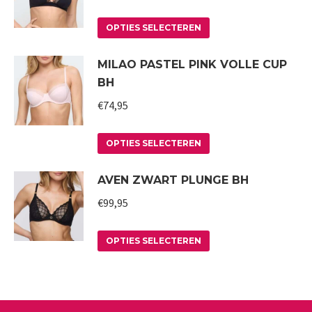
variaties.
de
Deze
Dit
productpagina
OPTIES SELECTEREN
optie
product
MILAO PASTEL PINK VOLLE CUP
kan
heeft
BH
gekozen
meerdere
worden
variaties.
€
74,95
op
Deze
Dit
de
optie
OPTIES SELECTEREN
product
productpagina
kan
AVEN ZWART PLUNGE BH
heeft
gekozen
meerdere
worden
€
99,95
variaties.
op
Deze
Dit
de
OPTIES SELECTEREN
optie
product
productpagina
kan
heeft
gekozen
meerdere