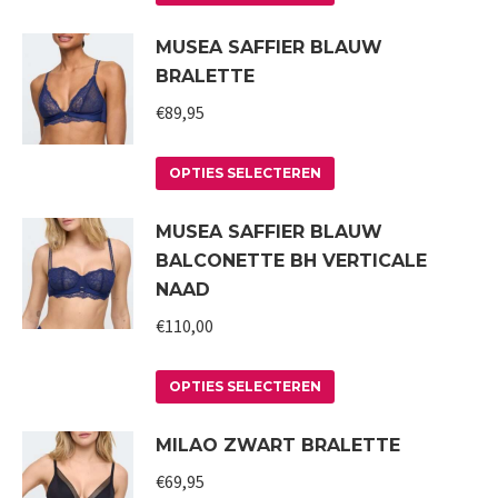
product
MUSEA SAFFIER BLAUW
heeft
BRALETTE
meerdere
variaties.
€
89,95
Deze
Dit
optie
OPTIES SELECTEREN
product
kan
MUSEA SAFFIER BLAUW
heeft
gekozen
BALCONETTE BH VERTICALE
meerdere
worden
NAAD
variaties.
op
€
110,00
Deze
de
optie
productpagina
Dit
kan
OPTIES SELECTEREN
product
gekozen
MILAO ZWART BRALETTE
heeft
worden
meerdere
€
69,95
op