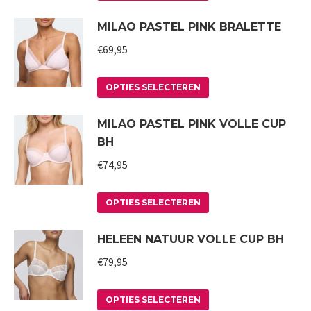
product
kan
MILAO PASTEL PINK BRALETTE
heeft
gekozen
meerdere
worden
€
69,95
variaties.
op
Deze
Dit
de
OPTIES SELECTEREN
optie
product
productpagina
MILAO PASTEL PINK VOLLE CUP
kan
heeft
BH
gekozen
meerdere
worden
variaties.
€
74,95
op
Deze
Dit
de
optie
OPTIES SELECTEREN
product
productpagina
kan
HELEEN NATUUR VOLLE CUP BH
heeft
gekozen
meerdere
worden
€
79,95
variaties.
op
Deze
Dit
de
OPTIES SELECTEREN