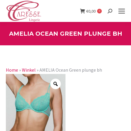
€
0,00
0
Search:
AMELIA OCEAN GREEN PLUNGE BH
You are here:
Home
»
Winkel
»
AMELIA Ocean Green plunge bh