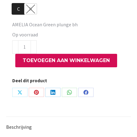
C
D
AMELIA Ocean Green plunge bh
Op voorraad
AMELIA
Ocean
TOEVOEGEN AAN WINKELWAGEN
Green
plunge
bh
Deel dit product
aantal
Share
Share
Share
Share
Share
on
on
on
on
on
X
Pinterest
LinkedIn
WhatsApp
Facebook
Beschrijving