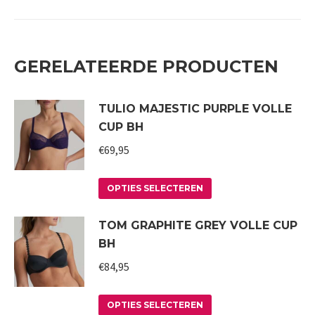
GERELATEERDE PRODUCTEN
TULIO MAJESTIC PURPLE VOLLE
CUP BH
€
69,95
Dit
OPTIES SELECTEREN
product
TOM GRAPHITE GREY VOLLE CUP
heeft
BH
meerdere
variaties.
€
84,95
Deze
Dit
optie
OPTIES SELECTEREN