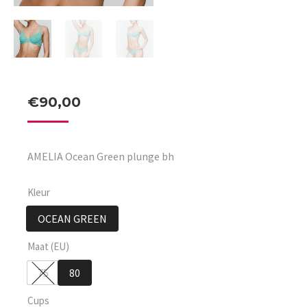
€
90,00
AMELIA Ocean Green plunge bh
Kleur
OCEAN GREEN
Maat (EU)
75
80
Cups