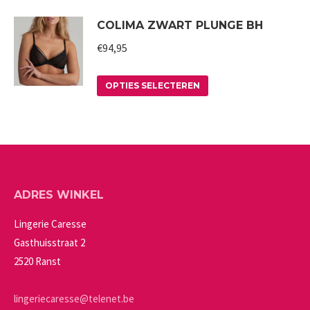
optie
product
productpagina
COLIMA ZWART PLUNGE BH
kan
heeft
gekozen
meerdere
€
94,95
worden
variaties.
op
Deze
Dit
OPTIES SELECTEREN
de
optie
product
productpagina
kan
heeft
gekozen
meerdere
worden
variaties.
op
Deze
ADRES WINKEL
de
optie
productpagina
kan
Lingerie Caresse
gekozen
Gasthuisstraat 2
worden
2520 Ranst
op
de
lingeriecaresse@telenet.be