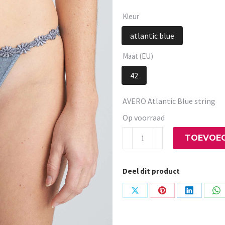
Kleur
atlantic blue
Maat (EU)
42
AVERO Atlantic Blue string
Op voorraad
AVERO
TOEVOEG
Atlantic
Blue
Deel dit product
string
aantal
Share
Share
Share
Sh
on
on
on
on