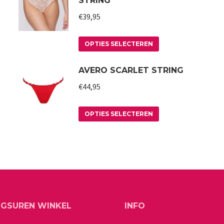
STRING
€
39,95
Dit
OPTIES SELECTEREN
product
AVERO SCARLET STRING
heeft
meerdere
€
44,95
variaties.
Deze
Dit
OPTIES SELECTEREN
optie
product
kan
heeft
gekozen
meerdere
worden
variaties.
op
Deze
de
optie
NGSUREN WINKEL
INFO
a
productpagina
kan