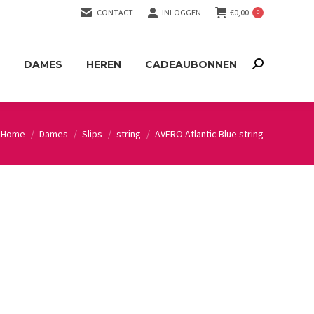
CONTACT
INLOGGEN
€
0,00
0
DAMES
HEREN
CADEAUBONNEN
Search:
DAMES
HEREN
CADEAUBONNEN
Search:
Home
Dames
Slips
string
AVERO Atlantic Blue string
You are here: