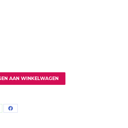
EN AAN WINKELWAGEN
are
Share
on