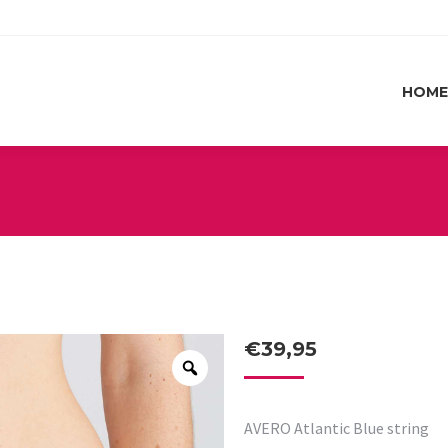
HOME
HOME
€
39,95
AVERO Atlantic Blue string