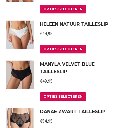
Deze
de
Dit
optie
productpagina
OPTIES SELECTEREN
product
kan
HELEEN NATUUR TAILLESLIP
heeft
gekozen
meerdere
worden
€
44,95
variaties.
op
Deze
Dit
de
OPTIES SELECTEREN
optie
product
productpagina
MANYLA VELVET BLUE
kan
heeft
TAILLESLIP
gekozen
meerdere
worden
variaties.
€
49,95
op
Deze
Dit
de
optie
OPTIES SELECTEREN
product
productpagina
kan
DANAE ZWART TAILLESLIP
heeft
gekozen
meerdere
worden
€
54,95
variaties.