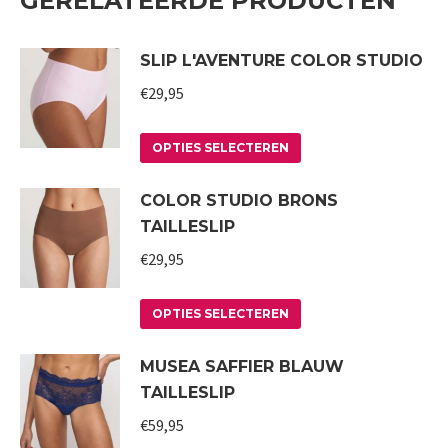
GERELATEERDE PRODUCTEN
SLIP L'AVENTURE COLOR STUDIO
€
29,95
Dit
OPTIES SELECTEREN
product
COLOR STUDIO BRONS
heeft
TAILLESLIP
meerdere
variaties.
€
29,95
Deze
Dit
optie
OPTIES SELECTEREN
product
kan
MUSEA SAFFIER BLAUW
heeft
gekozen
TAILLESLIP
meerdere
worden
variaties.
€
59,95
op