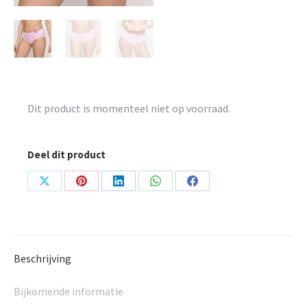
Dit product is momenteel niet op voorraad.
Deel dit product
Share
Share
Share
Share
Share
on
on
on
on
on
X
Pinterest
LinkedIn
WhatsApp
Facebook
Beschrijving
Bijkomende informatie