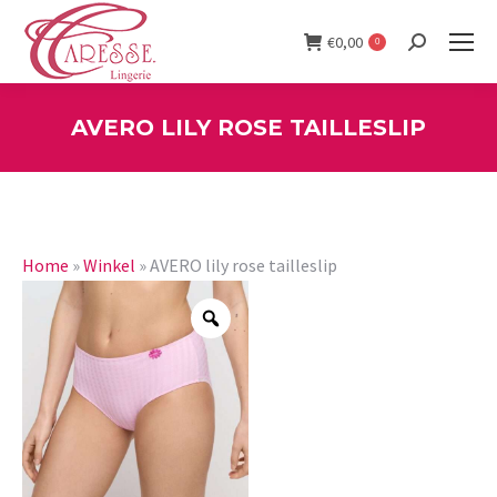
€
0,00
0
Search:
AVERO LILY ROSE TAILLESLIP
You are here:
Home
»
Winkel
»
AVERO lily rose tailleslip