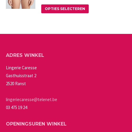
op
Deze
Dit
de
OPTIES SELECTEREN
optie
product
productpagina
kan
heeft
gekozen
meerdere
worden
variaties.
op
Deze
ADRES WINKEL
de
optie
productpagina
kan
Lingerie Caresse
gekozen
Gasthuisstraat 2
worden
2520 Ranst
op
de
lingeriecaresse@telenet.be
productpagina
03 475 19 24
OPENINGSUREN WINKEL