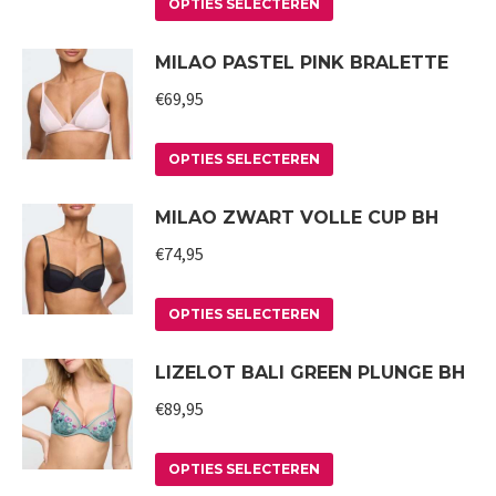
Dit
kan
OPTIES SELECTEREN
product
gekozen
MILAO PASTEL PINK BRALETTE
heeft
worden
meerdere
€
69,95
op
variaties.
de
Deze
Dit
productpagina
OPTIES SELECTEREN
optie
product
MILAO ZWART VOLLE CUP BH
kan
heeft
gekozen
meerdere
€
74,95
worden
variaties.
op
Deze
Dit
OPTIES SELECTEREN
de
optie
product
LIZELOT BALI GREEN PLUNGE BH
productpagina
kan
heeft
gekozen
meerdere
€
89,95
worden
variaties.
op
Deze
Dit
OPTIES SELECTEREN