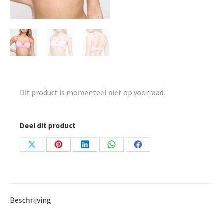
Dit product is momenteel niet op voorraad.
Deel dit product
Share
Share
Share
Share
Share
on
on
on
on
on
X
Pinterest
LinkedIn
WhatsApp
Facebook
Beschrijving