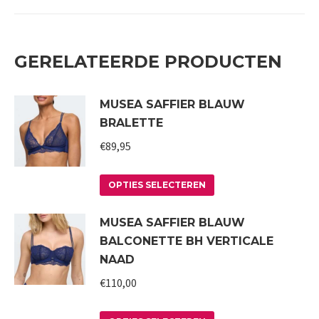
GERELATEERDE PRODUCTEN
MUSEA SAFFIER BLAUW
BRALETTE
€
89,95
Dit
OPTIES SELECTEREN
product
MUSEA SAFFIER BLAUW
heeft
BALCONETTE BH VERTICALE
meerdere
NAAD
variaties.
€
110,00
Deze
optie