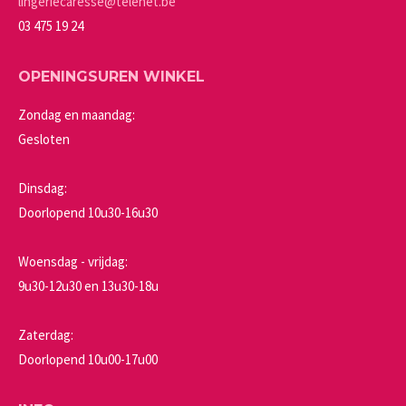
lingeriecaresse@telenet.be
productpagina
03 475 19 24
OPENINGSUREN WINKEL
Zondag en maandag:
Gesloten
Dinsdag:
Doorlopend 10u30-16u30
Woensdag - vrijdag:
9u30-12u30 en 13u30-18u
Zaterdag:
Doorlopend 10u00-17u00