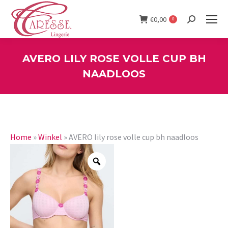
€
0,00
0
Search:
AVERO LILY ROSE VOLLE CUP BH
NAADLOOS
You are here:
Home
»
Winkel
»
AVERO lily rose volle cup bh naadloos