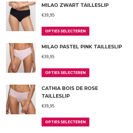
MILAO ZWART TAILLESLIP
kan
heeft
gekozen
meerdere
€
39,95
worden
variaties.
op
Deze
Dit
OPTIES SELECTEREN
de
optie
product
MILAO PASTEL PINK TAILLESLIP
productpagina
kan
heeft
gekozen
meerdere
€
39,95
worden
variaties.
op
Deze
Dit
OPTIES SELECTEREN
de
optie
product
CATHIA BOIS DE ROSE
productpagina
kan
heeft
TAILLESLIP
gekozen
meerdere
worden
variaties.
€
39,95
op
Deze
Dit
de
optie
OPTIES SELECTEREN
product
productpagina
kan