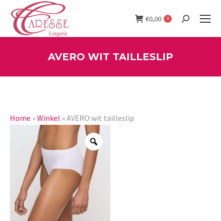
€
0,00
0
Search:
AVERO WIT TAILLESLIP
You are here:
Home
»
Winkel
»
AVERO wit tailleslip