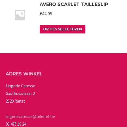
AVERO SCARLET TAILLESLIP
heeft
gekozen
meerdere
worden
€
44,95
variaties.
op
Deze
Dit
de
OPTIES SELECTEREN
optie
product
productpagina
kan
heeft
gekozen
meerdere
worden
variaties.
op
Deze
ADRES WINKEL
de
optie
productpagina
kan
Lingerie Caresse
gekozen
Gasthuisstraat 2
worden
2520 Ranst
op
de
lingeriecaresse@telenet.be
productpagina
03 475 19 24