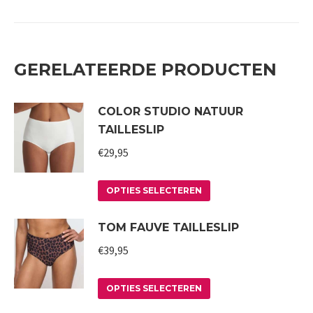
GERELATEERDE PRODUCTEN
COLOR STUDIO NATUUR
TAILLESLIP
€
29,95
Dit
OPTIES SELECTEREN
product
TOM FAUVE TAILLESLIP
heeft
meerdere
€
39,95
variaties.
Deze
Dit
OPTIES SELECTEREN
optie
product