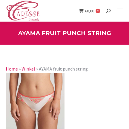
€
0,00
0
Search:
AYAMA FRUIT PUNCH STRING
You are here:
Home
»
Winkel
»
AYAMA fruit punch string