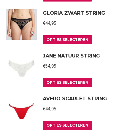
de
optie
product
GLORIA ZWART STRING
productpagina
kan
heeft
gekozen
meerdere
€
44,95
worden
variaties.
op
Deze
Dit
OPTIES SELECTEREN
de
optie
product
JANE NATUUR STRING
productpagina
kan
heeft
gekozen
meerdere
€
54,95
worden
variaties.
op
Deze
Dit
OPTIES SELECTEREN
de
optie
product
AVERO SCARLET STRING
productpagina
kan
heeft
gekozen
meerdere
€
44,95
worden
variaties.
op
Deze
Dit
OPTIES SELECTEREN
de
optie
product