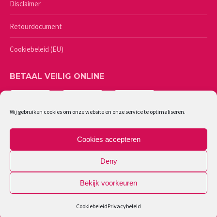
Disclaimer
Retourdocument
Cookiebeleid (EU)
BETAAL VEILIG ONLINE
Wij gebruiken cookies om onze website en onze service te optimaliseren.
Cookies accepteren
Deny
Bekijk voorkeuren
©
2026 - Lingerie Caresse | Ondernemingsnummer: 0461987244
Cookiebeleid
Privacybeleid
Powered by Softli