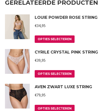
GERELATEERDE PRODUCTEN
LOUIE POWDER ROSE STRING
€
34,95
Dit
OPTIES SELECTEREN
product
CYRILE CRYSTAL PINK STRING
heeft
meerdere
€
39,95
variaties.
Deze
Dit
OPTIES SELECTEREN
optie
product
AVEN ZWART LUXE STRING
kan
heeft
gekozen
meerdere
€
79,95
worden
variaties.
op
Deze
Dit
OPTIES SELECTEREN