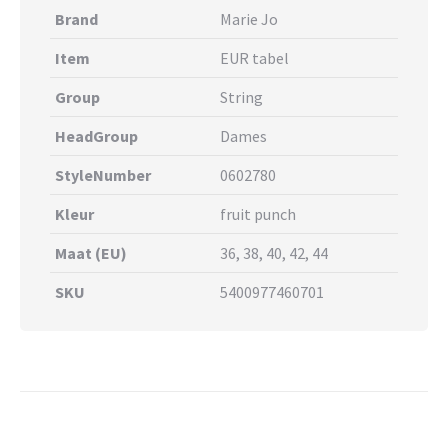
Brand
Marie Jo
Item
EUR tabel
Group
String
HeadGroup
Dames
StyleNumber
0602780
Kleur
fruit punch
Maat (EU)
36, 38, 40, 42, 44
SKU
5400977460701