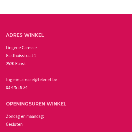
productpagina
kan
heeft
gekozen
meerdere
worden
variaties.
op
Deze
ADRES WINKEL
de
optie
productpagina
kan
Lingerie Caresse
gekozen
Gasthuisstraat 2
worden
2520 Ranst
op
de
lingeriecaresse@telenet.be
productpagina
03 475 19 24
OPENINGSUREN WINKEL
Zondag en maandag:
Gesloten