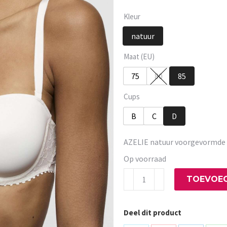
Kleur
natuur
Maat (EU)
75
80
85
Cups
B
C
D
AZELIE natuur voorgevormde 
Op voorraad
AZELIE
TOEVOEG
natuur
voorgevormde
Deel dit product
bh