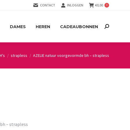
CONTACT
INLOGGEN
€
0,00
0
DAMES
HEREN
CADEAUBONNEN
Search:
DAMES
HEREN
CADEAUBONNEN
Search:
H's
strapless
AZELIE natuur voorgevormde bh – strapless
bh – strapless