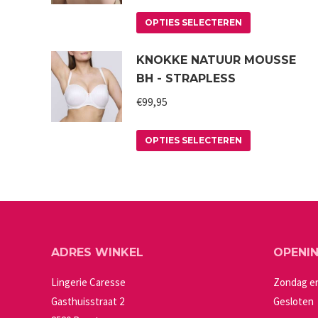
Dit
OPTIES SELECTEREN
product
KNOKKE NATUUR MOUSSE
heeft
BH - STRAPLESS
meerdere
variaties.
€
99,95
Deze
Dit
optie
OPTIES SELECTEREN
product
kan
heeft
gekozen
meerdere
worden
variaties.
op
Deze
de
ADRES WINKEL
OPENI
optie
productpagin
kan
Lingerie Caresse
Zondag e
gekozen
Gasthuisstraat 2
Gesloten
worden