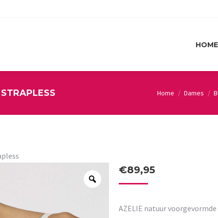
HOME
HOME
 STRAPLESS
Home
Dames
B
You are here:
apless
€
89,95
AZELIE natuur voorgevormde 