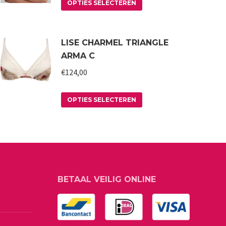
Dit
OPTIES SELECTEREN
product
heeft
LISE CHARMEL TRIANGLE
meerdere
ARMA C
variaties.
€
124,00
Deze
optie
Dit
kan
OPTIES SELECTEREN
product
gekozen
heeft
worden
meerdere
op
variaties.
de
Deze
productpagina
BETAAL VEILIG ONLINE
optie
kan
gekozen
worden