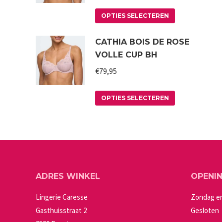
Dit
OPTIES SELECTEREN
product
CATHIA BOIS DE ROSE
heeft
VOLLE CUP BH
meerdere
variaties.
€
79,95
Deze
Dit
optie
OPTIES SELECTEREN
product
kan
heeft
gekozen
meerdere
worden
variaties.
op
Deze
de
ADRES WINKEL
OPENI
optie
productpagin
kan
Lingerie Caresse
Zondag e
gekozen
Gasthuisstraat 2
Gesloten
worden