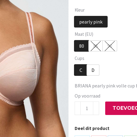
Kleur
pearly pink
Maat (EU)
80
85
90
Cups
C
D
BRIANA pearly pink volle cup 
Op voorraad
BRIANA
TOEVOEG
pearly
pink
Deel dit product
volle