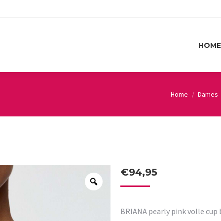
HOME
HOME
Home
Dames
You are here:
€
94,95
BRIANA pearly pink volle cup 