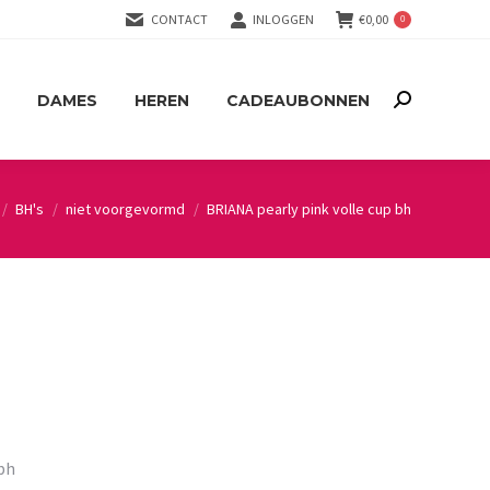
CONTACT
INLOGGEN
€
0,00
0
DAMES
HEREN
CADEAUBONNEN
Search:
DAMES
HEREN
CADEAUBONNEN
Search:
BH's
niet voorgevormd
BRIANA pearly pink volle cup bh
bh