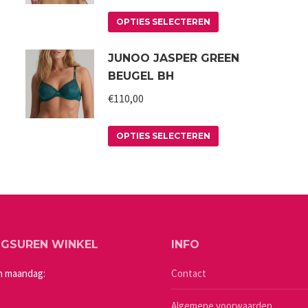
Dit
OPTIES SELECTEREN
product
JUNOO JASPER GREEN
heeft
BEUGEL BH
meerdere
variaties.
€
110,00
Deze
Dit
optie
OPTIES SELECTEREN
product
kan
heeft
gekozen
meerdere
worden
variaties.
op
Deze
de
NGSUREN WINKEL
INFO
optie
a
productpagina
kan
n maandag:
Contact
gekozen
Algemene voorwaarden
worden