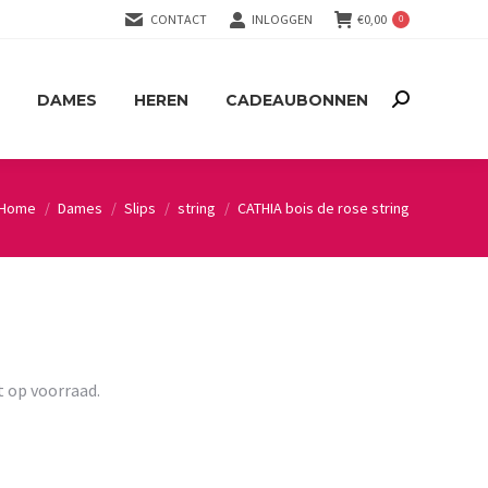
CONTACT
INLOGGEN
€
0,00
0
DAMES
HEREN
CADEAUBONNEN
Search:
DAMES
HEREN
CADEAUBONNEN
Search:
Home
Dames
Slips
string
CATHIA bois de rose string
You are here:
t op voorraad.