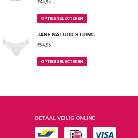
€
44,95
Dit
OPTIES SELECTEREN
product
JANE NATUUR STRING
heeft
meerdere
€
54,95
variaties.
Deze
Dit
OPTIES SELECTEREN
optie
product
kan
heeft
gekozen
meerdere
worden
variaties.
op
Deze
de
optie
BETAAL VEILIG ONLINE
productpagina
kan
gekozen