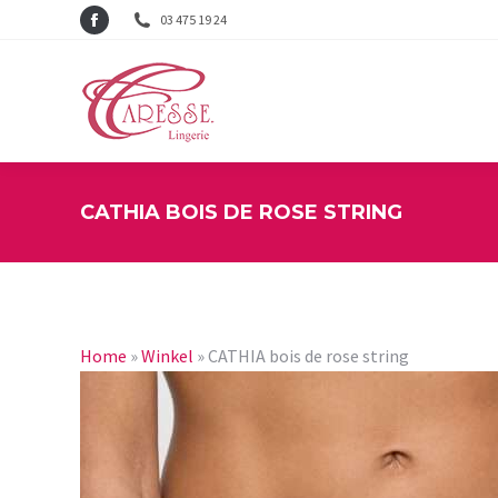
03 475 19 24
Facebook
page
opens
in
new
window
CATHIA BOIS DE ROSE STRING
Home
»
Winkel
»
CATHIA bois de rose string