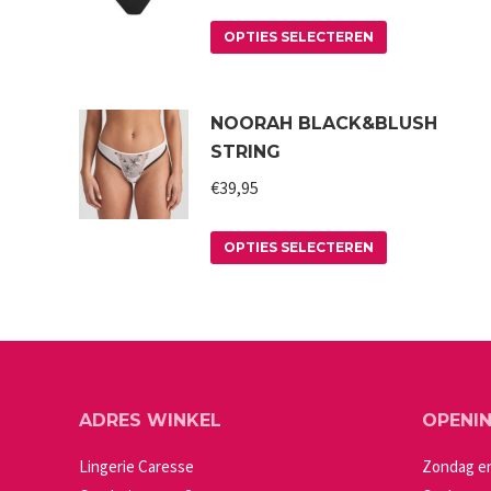
Dit
OPTIES SELECTEREN
product
heeft
NOORAH BLACK&BLUSH
meerdere
STRING
variaties.
€
39,95
Deze
optie
Dit
kan
OPTIES SELECTEREN
product
gekozen
heeft
worden
meerdere
op
variaties.
de
Deze
productpagin
ADRES WINKEL
OPENI
optie
kan
Lingerie Caresse
Zondag e
gekozen