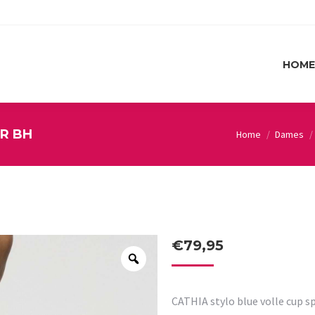
HOME
HOME
ER BH
Home
Dames
You are here:
€
79,95
CATHIA stylo blue volle cup s