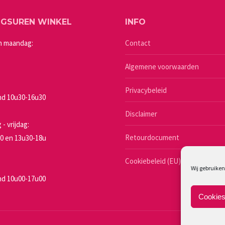
Deze
a
productpagina
NGSUREN WINKEL
INFO
optie
kan
n maandag:
Contact
gekozen
Algemene voorwaarden
worden
op
Privacybeleid
de
d 10u30-16u30
a
productpagina
Disclaimer
- vrijdag:
Retourdocument
0 en 13u30-18u
Cookiebeleid (EU)
Wij gebruiken
d 10u00-17u00
Cookies