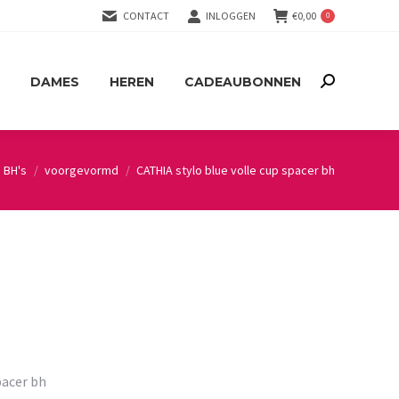
CONTACT
INLOGGEN
€
0,00
0
DAMES
HEREN
CADEAUBONNEN
Search:
DAMES
HEREN
CADEAUBONNEN
Search:
BH's
voorgevormd
CATHIA stylo blue volle cup spacer bh
pacer bh