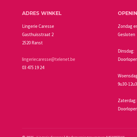
Deze
productpagin
ADRES WINKEL
OPENI
optie
kan
Lingerie Caresse
Zondag e
gekozen
Gasthuisstraat 2
Gesloten
worden
2520 Ranst
op
Dinsdag:
de
lingeriecaresse@telenet.be
Doorlopen
productpagin
03 475 19 24
Woensdag 
9u30-12u3
Zaterdag:
Doorlopen