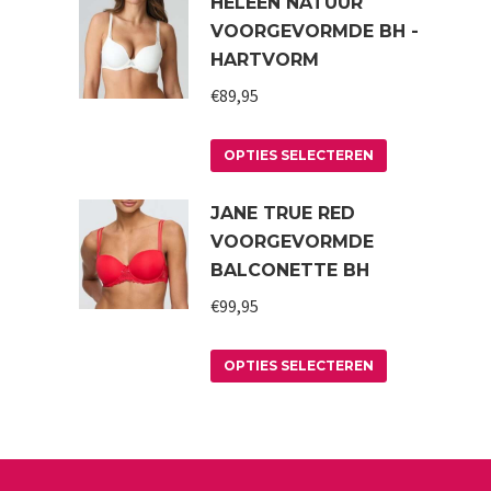
HELEEN NATUUR
VOORGEVORMDE BH -
HARTVORM
€
89,95
Dit
OPTIES SELECTEREN
product
JANE TRUE RED
heeft
VOORGEVORMDE
meerdere
BALCONETTE BH
variaties.
€
99,95
Deze
optie
Dit
kan
OPTIES SELECTEREN
product
gekozen
heeft
worden
meerdere
op
variaties.
de