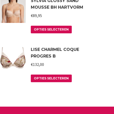
SYLVIA GLOSSY SAND
MOUSSE BH HARTVORM
€
89,95
Dit
OPTIES SELECTEREN
product
heeft
LISE CHARMEL COQUE
meerdere
PROGRES B
variaties.
€
132,00
Deze
optie
Dit
kan
OPTIES SELECTEREN
product
gekozen
heeft
worden
meerdere
op
variaties.
de
Deze