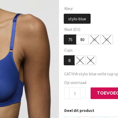
Kleur
stylo blue
Maat (EU)
75
80
85
90
Cups
B
C
D
CATHIA stylo blue volle cup s
Op voorraad
CATHIA
TOEVOEG
stylo
blue
Deel dit product
volle