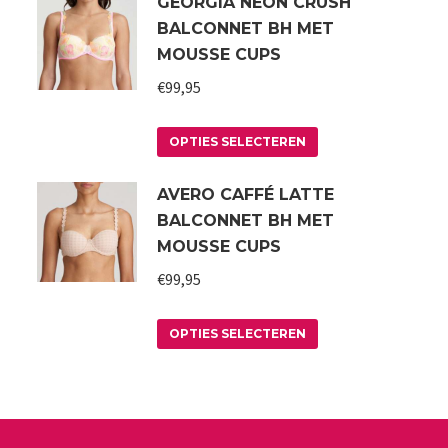
GEORGIA NEON CRUSH
BALCONNET BH MET
MOUSSE CUPS
€
99,95
Dit
OPTIES SELECTEREN
product
AVERO CAFFÉ LATTE
heeft
BALCONNET BH MET
meerdere
MOUSSE CUPS
variaties.
€
99,95
Deze
optie
Dit
kan
OPTIES SELECTEREN
product
gekozen
heeft
worden
meerdere
op
variaties.
de