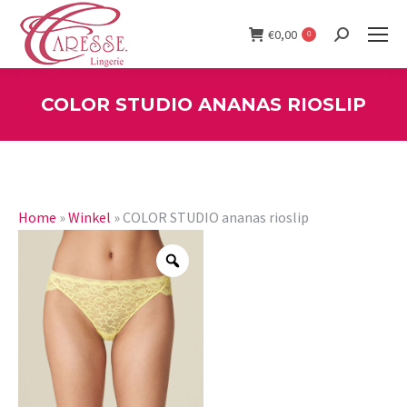
€
0,00
0
Search:
COLOR STUDIO ANANAS RIOSLIP
You are here:
Home
»
Winkel
»
COLOR STUDIO ananas rioslip