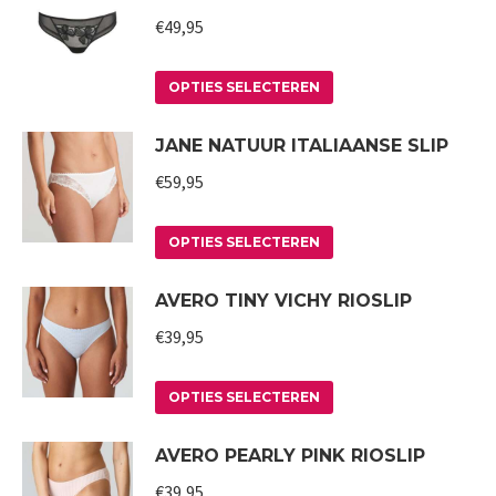
gekozen
meerdere
€
49,95
worden
variaties.
op
Deze
Dit
OPTIES SELECTEREN
de
optie
product
JANE NATUUR ITALIAANSE SLIP
productpagina
kan
heeft
gekozen
meerdere
€
59,95
worden
variaties.
op
Deze
Dit
OPTIES SELECTEREN
de
optie
product
AVERO TINY VICHY RIOSLIP
productpagina
kan
heeft
gekozen
meerdere
€
39,95
worden
variaties.
op
Deze
Dit
OPTIES SELECTEREN
de
optie
product
AVERO PEARLY PINK RIOSLIP
productpagina
kan
heeft
gekozen
meerdere
€
39,95