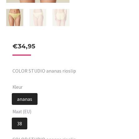
€
34,95
COLOR STUDIO ananas rioslip
Kleur
ananas
Maat (EU)
38