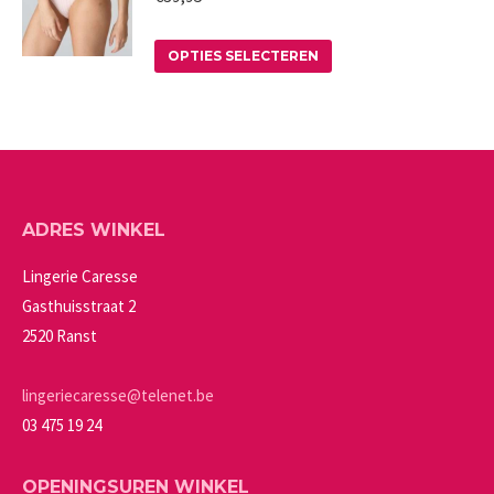
worden
variaties.
op
Deze
Dit
OPTIES SELECTEREN
de
optie
product
productpagina
kan
heeft
gekozen
meerdere
worden
variaties.
op
Deze
ADRES WINKEL
de
optie
productpagina
kan
Lingerie Caresse
gekozen
Gasthuisstraat 2
worden
2520 Ranst
op
de
lingeriecaresse@telenet.be
productpagina
03 475 19 24
OPENINGSUREN WINKEL