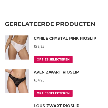
GERELATEERDE PRODUCTEN
CYRILE CRYSTAL PINK RIOSLIP
€
39,95
Dit
OPTIES SELECTEREN
product
AVEN ZWART RIOSLIP
heeft
meerdere
€
54,95
variaties.
Deze
Dit
OPTIES SELECTEREN
optie
product
LOUS ZWART RIOSLIP
kan
heeft