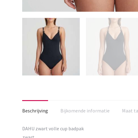
Beschrijving
Bijkomende informatie
Maat t
DAHU zwart volle cup badpak
zwart