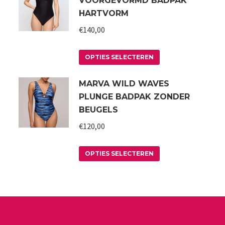
VOORGEVORMD BADPAK
HARTVORM
€
140,00
Dit
OPTIES SELECTEREN
product
MARVA WILD WAVES
heeft
PLUNGE BADPAK ZONDER
meerdere
BEUGELS
variaties.
€
120,00
Deze
optie
Dit
kan
OPTIES SELECTEREN
product
gekozen
heeft
worden
meerdere
op
variaties.
de
Deze
a
productpagina