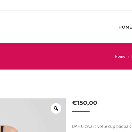
HOME
HOME
Home
You are 
€
150,00
DAHU zwart volle cup badpak