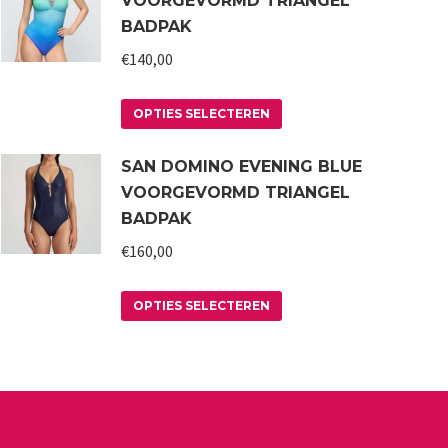
VOORGEVORMD TRIANGEL
BADPAK
€
140,00
Dit
OPTIES SELECTEREN
product
SAN DOMINO EVENING BLUE
heeft
VOORGEVORMD TRIANGEL
meerdere
BADPAK
variaties.
€
160,00
Deze
optie
Dit
kan
OPTIES SELECTEREN
product
gekozen
heeft
worden
meerdere
op
variaties.
de
Deze
productpagina