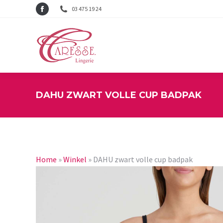
03 475 19 24
Facebook
page
opens
in
new
window
DAHU ZWART VOLLE CUP BADPAK
Home
»
Winkel
»
DAHU zwart volle cup badpak