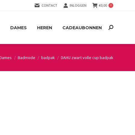
CONTACT
INLOGGEN
€
0,00
0
DAMES
HEREN
CADEAUBONNEN
Search:
DAMES
HEREN
CADEAUBONNEN
Search:
Dames
Badmode
badpak
DAHU zwart volle cup badpak
here: