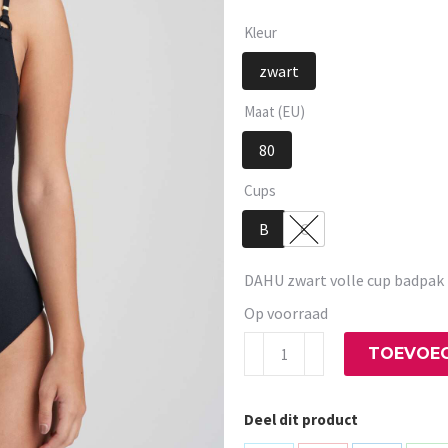
Kleur
zwart
Maat (EU)
80
Cups
B
C
DAHU zwart volle cup badpak
Op voorraad
DAHU
TOEVOEG
zwart
volle
Deel dit product
cup