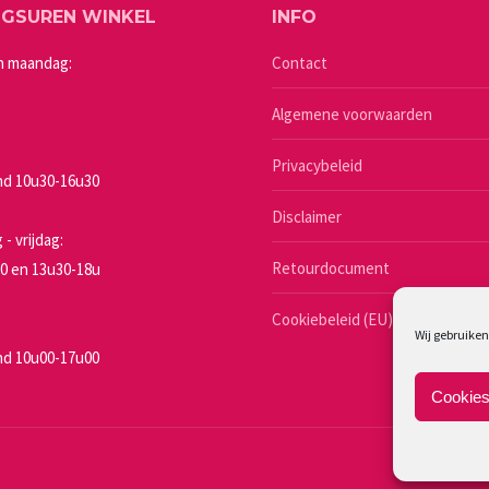
NGSUREN WINKEL
INFO
optie
kan
n maandag:
Contact
gekozen
Algemene voorwaarden
worden
op
Privacybeleid
de
d 10u30-16u30
a
productpagina
Disclaimer
- vrijdag:
Retourdocument
0 en 13u30-18u
Cookiebeleid (EU)
Wij gebruiken
d 10u00-17u00
Cookies