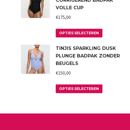
CORRIGEREND BADPAK
VOLLE CUP
€
175,00
Dit
OPTIES SELECTEREN
product
TINJIS SPARKLING DUSK
heeft
PLUNGE BADPAK ZONDER
meerdere
BEUGELS
variaties.
€
150,00
Deze
optie
Dit
kan
OPTIES SELECTEREN
product
gekozen
heeft
worden
meerdere
op
variaties.
de
Deze
productpagin