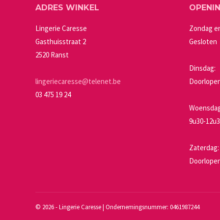
ADRES WINKEL
OPENI
optie
kan
Lingerie Caresse
Zondag e
gekozen
Gasthuisstraat 2
Gesloten
worden
2520 Ranst
op
Dinsdag:
de
lingeriecaresse@telenet.be
Doorlopen
productpagin
03 475 19 24
Woensdag 
9u30-12u3
Zaterdag:
Doorlopen
©
2026 - Lingerie Caresse | Ondernemingsnummer: 0461987244