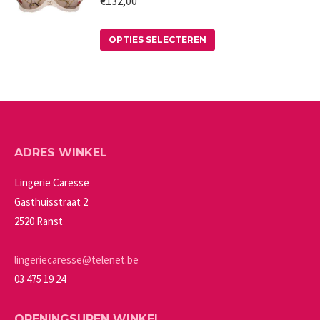
€
132,00
de
Deze
productpagina
Dit
optie
OPTIES SELECTEREN
product
kan
heeft
gekozen
meerdere
worden
variaties.
op
Deze
de
ADRES WINKEL
optie
productpagina
kan
Lingerie Caresse
gekozen
Gasthuisstraat 2
worden
2520 Ranst
op
de
lingeriecaresse@telenet.be
productpagina
03 475 19 24
OPENINGSUREN WINKEL