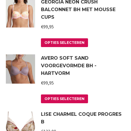
GEORGIA NEON CRUSH
heeft
worden
BALCONNET BH MET MOUSSE
meerdere
op
CUPS
variaties.
de
€
99,95
Deze
productpagina
optie
Dit
kan
OPTIES SELECTEREN
product
gekozen
AVERO SOFT SAND
heeft
worden
VOORGEVORMDE BH -
meerdere
op
HARTVORM
variaties.
de
€
99,95
Deze
productpagina
optie
Dit
kan
OPTIES SELECTEREN
product
gekozen
LISE CHARMEL COQUE PROGRES
heeft
worden
B
meerdere
op
variaties.