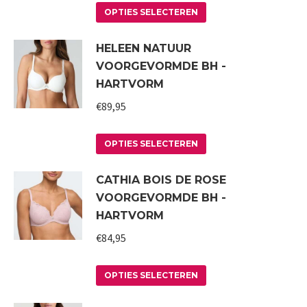
Dit
OPTIES SELECTEREN
product
HELEEN NATUUR
heeft
VOORGEVORMDE BH -
meerdere
HARTVORM
variaties.
€
89,95
Deze
optie
Dit
kan
OPTIES SELECTEREN
product
gekozen
CATHIA BOIS DE ROSE
heeft
worden
VOORGEVORMDE BH -
meerdere
op
HARTVORM
variaties.
de
€
84,95
Deze
productpagina
optie
Dit
kan
OPTIES SELECTEREN
product
gekozen