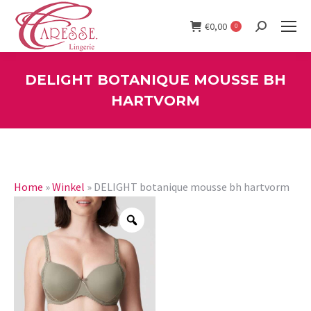
€
0,00
0
Search:
DELIGHT BOTANIQUE MOUSSE BH
HARTVORM
You are here:
Home
»
Winkel
»
DELIGHT botanique mousse bh hartvorm