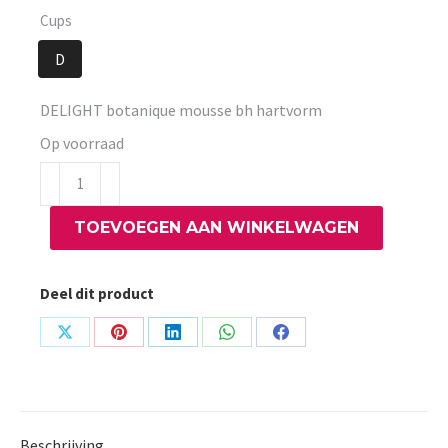
Cups
D
DELIGHT botanique mousse bh hartvorm
Op voorraad
DELIGHT
botanique
TOEVOEGEN AAN WINKELWAGEN
mousse
bh
hartvorm
Deel dit product
aantal
Share
Share
Share
Share
Share
on
on
on
on
on
X
Pinterest
LinkedIn
WhatsApp
Facebook
Beschrijving