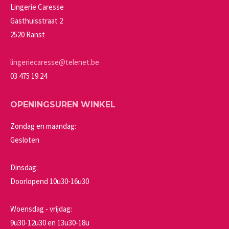
productpagina
kan
Lingerie Caresse
gekozen
Gasthuisstraat 2
worden
2520 Ranst
op
de
lingeriecaresse@telenet.be
productpagina
03 475 19 24
OPENINGSUREN WINKEL
Zondag en maandag:
Gesloten
Dinsdag:
Doorlopend 10u30-16u30
Woensdag - vrijdag:
9u30-12u30 en 13u30-18u