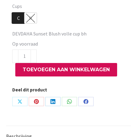
Cups
C
D
DEVDAHA Sunset Blush volle cup bh
Op voorraad
DEVDAHA
Sunset
TOEVOEGEN AAN WINKELWAGEN
Blush
volle
cup
Deel dit product
bh
aantal
Share
Share
Share
Share
Share
on
on
on
on
on
X
Pinterest
LinkedIn
WhatsApp
Facebook
Beschrijving