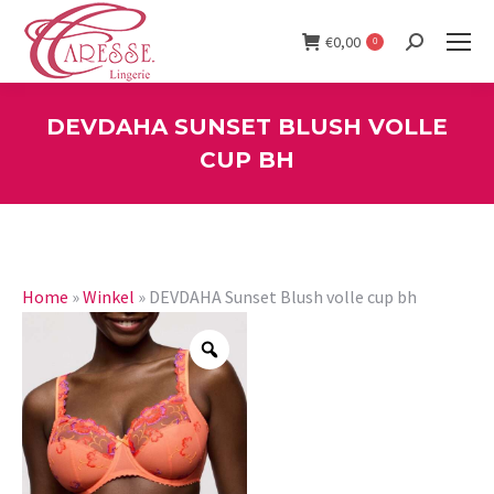
€
0,00
0
Search:
DEVDAHA SUNSET BLUSH VOLLE
CUP BH
You are here:
Home
»
Winkel
»
DEVDAHA Sunset Blush volle cup bh