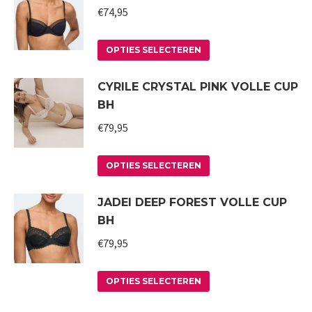
meerdere
€
74,95
variaties.
Deze
Dit
OPTIES SELECTEREN
optie
product
CYRILE CRYSTAL PINK VOLLE CUP
kan
heeft
BH
gekozen
meerdere
worden
variaties.
€
79,95
op
Deze
Dit
de
optie
OPTIES SELECTEREN
product
productpagina
kan
JADEI DEEP FOREST VOLLE CUP
heeft
gekozen
BH
meerdere
worden
variaties.
€
79,95
op
Deze
de
Dit
optie
productpagina
OPTIES SELECTEREN
product
kan