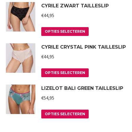
CYRILE ZWART TAILLESLIP
productpagina
kan
heeft
gekozen
meerdere
€
44,95
worden
variaties.
op
Deze
Dit
OPTIES SELECTEREN
de
optie
product
CYRILE CRYSTAL PINK TAILLESLIP
productpagina
kan
heeft
gekozen
meerdere
€
44,95
worden
variaties.
op
Deze
Dit
OPTIES SELECTEREN
de
optie
product
LIZELOT BALI GREEN TAILLESLIP
productpagina
kan
heeft
gekozen
meerdere
€
54,95
worden
variaties.
op
Deze
Dit
OPTIES SELECTEREN
de
optie
product
productpagina
kan
heeft