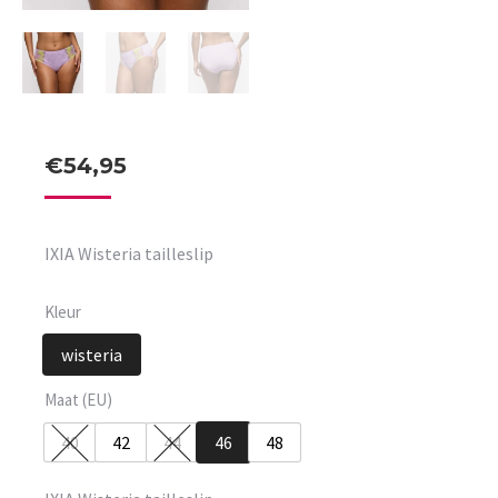
€
54,95
IXIA Wisteria tailleslip
Kleur
wisteria
Maat (EU)
40
42
44
46
48