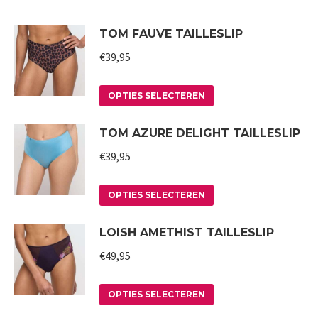
TOM FAUVE TAILLESLIP
€
39,95
Dit
OPTIES SELECTEREN
product
TOM AZURE DELIGHT TAILLESLIP
heeft
meerdere
€
39,95
variaties.
Deze
Dit
OPTIES SELECTEREN
optie
product
LOISH AMETHIST TAILLESLIP
kan
heeft
gekozen
meerdere
€
49,95
worden
variaties.
op
Deze
Dit
OPTIES SELECTEREN
de
optie
product