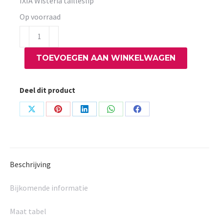
IXIA Wisteria tailleslip
Op voorraad
IXIA
Wisteria
TOEVOEGEN AAN WINKELWAGEN
tailleslip
aantal
Deel dit product
Share
Share
Share
Share
Share
on
on
on
on
on
X
Pinterest
LinkedIn
WhatsApp
Facebook
Beschrijving
Bijkomende informatie
Maat tabel