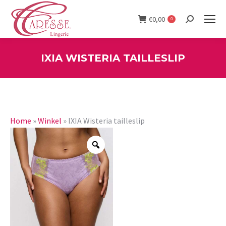
€
0,00
0
Search:
IXIA WISTERIA TAILLESLIP
You are here:
Home
»
Winkel
»
IXIA Wisteria tailleslip