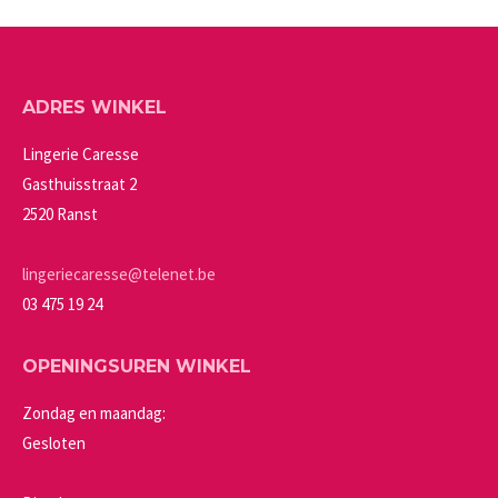
gekozen
meerdere
worden
variaties.
op
Deze
ADRES WINKEL
de
optie
productpagina
kan
Lingerie Caresse
gekozen
Gasthuisstraat 2
worden
2520 Ranst
op
de
lingeriecaresse@telenet.be
productpagina
03 475 19 24
OPENINGSUREN WINKEL
Zondag en maandag:
Gesloten