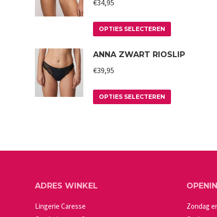
€
34,95
Dit
OPTIES SELECTEREN
product
ANNA ZWART RIOSLIP
heeft
meerdere
€
39,95
variaties.
Deze
Dit
OPTIES SELECTEREN
optie
product
kan
heeft
gekozen
meerdere
worden
variaties.
op
Deze
de
optie
ADRES WINKEL
OPENI
productpagin
kan
gekozen
Lingerie Caresse
Zondag e