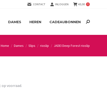
CONTACT
INLOGGEN
€
0,00
0
DAMES
HEREN
CADEAUBONNEN
Search:
DAMES
HEREN
CADEAUBONNEN
Search:
Home
Dames
Slips
rioslip
JADEI Deep Forest rioslip
You are here:
t op voorraad.