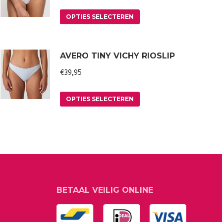
Dit
OPTIES SELECTEREN
product
heeft
AVERO TINY VICHY RIOSLIP
meerdere
variaties.
€
39,95
Deze
Dit
optie
OPTIES SELECTEREN
product
kan
heeft
gekozen
meerdere
worden
variaties.
op
Deze
de
optie
productpagina
BETAAL VEILIG ONLINE
kan
gekozen