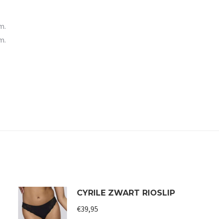
m.
m.
CYRILE ZWART RIOSLIP
€
39,95