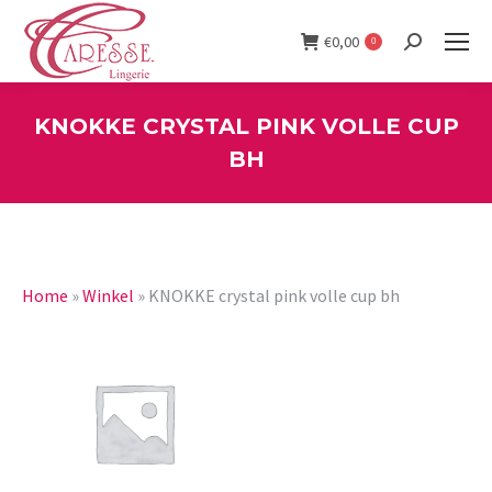
€
0,00
0
Search:
KNOKKE CRYSTAL PINK VOLLE CUP
BH
You are here:
Home
»
Winkel
»
KNOKKE crystal pink volle cup bh