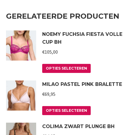
GERELATEERDE PRODUCTEN
NOEMY FUCHSIA FIESTA VOLLE
CUP BH
€
105,00
Dit
OPTIES SELECTEREN
product
MILAO PASTEL PINK BRALETTE
heeft
meerdere
€
69,95
variaties.
Deze
Dit
OPTIES SELECTEREN
optie
product
COLIMA ZWART PLUNGE BH
kan
heeft