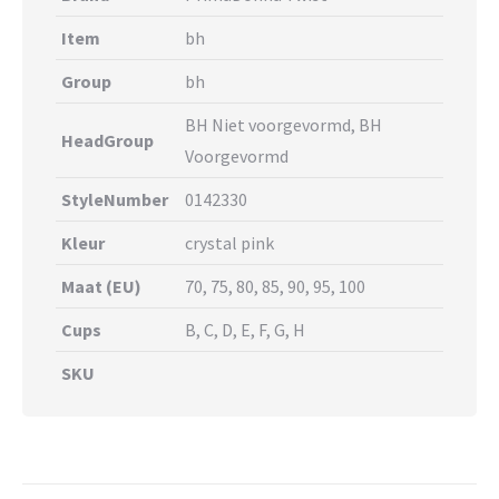
Item
bh
Group
bh
BH Niet voorgevormd, BH
HeadGroup
Voorgevormd
StyleNumber
0142330
Kleur
crystal pink
Maat (EU)
70, 75, 80, 85, 90, 95, 100
Cups
B, C, D, E, F, G, H
SKU