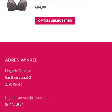
worden
variaties.
€
84,00
op
Deze
de
Dit
optie
productpagina
OPTIES SELECTEREN
product
kan
heeft
gekozen
meerdere
worden
variaties.
op
Deze
de
ADRES WINKEL
optie
productpagina
kan
Lingerie Caresse
gekozen
Gasthuisstraat 2
worden
2520 Ranst
op
de
lingeriecaresse@telenet.be
productpagina
03 475 19 24