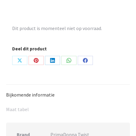
Dit product is momenteel niet op voorraad.
Deel dit product
Share
Share
Share
Share
Share
on
on
on
on
on
X
Pinterest
LinkedIn
WhatsApp
Facebook
Bijkomende informatie
Maat tabel
Brand
PrimaDonna Twist