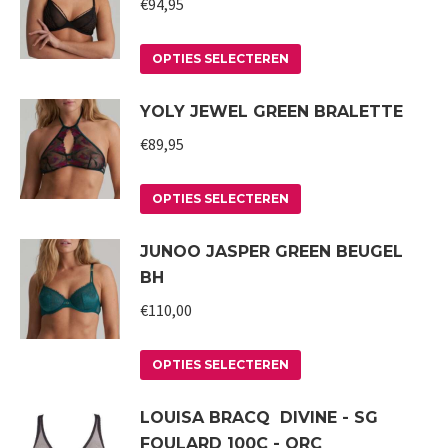
gekozen
meerdere
€
94,95
worden
variaties.
op
Deze
Dit
OPTIES SELECTEREN
de
optie
product
YOLY JEWEL GREEN BRALETTE
productpagina
kan
heeft
gekozen
meerdere
€
89,95
worden
variaties.
op
Deze
Dit
OPTIES SELECTEREN
de
optie
product
JUNOO JASPER GREEN BEUGEL
productpagina
kan
heeft
BH
gekozen
meerdere
worden
variaties.
€
110,00
op
Deze
Dit
de
optie
OPTIES SELECTEREN
product
productpagina
kan
LOUISA BRACQ DIVINE - SG
heeft
gekozen
FOULARD 100C - ORC
meerdere