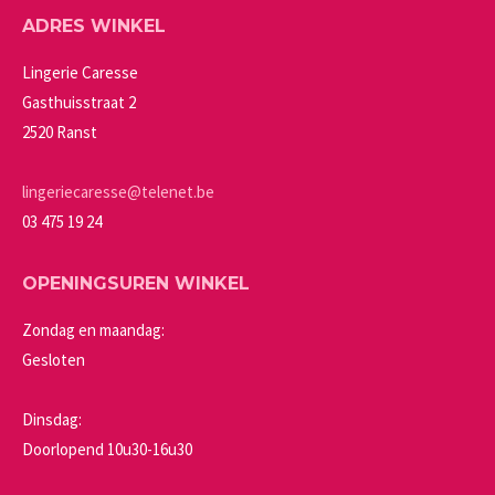
Deze
de
ADRES WINKEL
optie
productpagina
kan
Lingerie Caresse
gekozen
Gasthuisstraat 2
worden
2520 Ranst
op
de
lingeriecaresse@telenet.be
productpagina
03 475 19 24
OPENINGSUREN WINKEL
Zondag en maandag:
Gesloten
Dinsdag:
Doorlopend 10u30-16u30