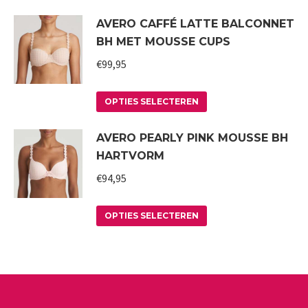
product
kan
AVERO CAFFÉ LATTE BALCONNET
heeft
gekozen
BH MET MOUSSE CUPS
meerdere
worden
variaties.
€
99,95
op
Deze
de
Dit
optie
productpagina
OPTIES SELECTEREN
product
kan
AVERO PEARLY PINK MOUSSE BH
heeft
gekozen
HARTVORM
meerdere
worden
variaties.
€
94,95
op
Deze
de
Dit
optie
productpagina
OPTIES SELECTEREN
product
kan
heeft
gekozen
meerdere
worden
variaties.
op