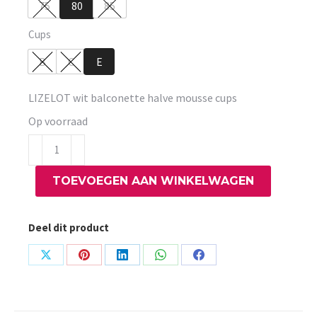
75
80
85
Cups
B
C
E
LIZELOT wit balconette halve mousse cups
Op voorraad
LIZELOT
wit
TOEVOEGEN AAN WINKELWAGEN
balconette
halve
mousse
Deel dit product
cups
aantal
Share
Share
Share
Share
Share
on
on
on
on
on
X
Pinterest
LinkedIn
WhatsApp
Facebook