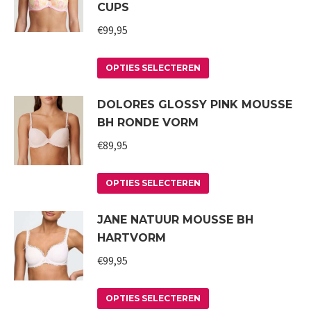
CUPS
variaties.
€
99,95
Deze
optie
Dit
kan
OPTIES SELECTEREN
product
gekozen
DOLORES GLOSSY PINK MOUSSE
heeft
worden
BH RONDE VORM
meerdere
op
variaties.
€
89,95
de
Deze
productpagina
Dit
optie
OPTIES SELECTEREN
product
kan
JANE NATUUR MOUSSE BH
heeft
gekozen
HARTVORM
meerdere
worden
variaties.
€
99,95
op
Deze
de
Dit
optie
productpagina
OPTIES SELECTEREN