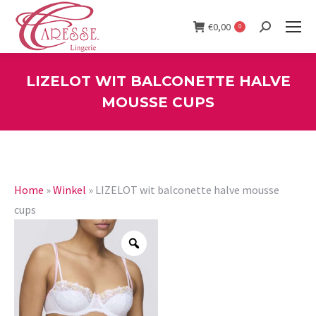
€
0,00
0
Search:
LIZELOT WIT BALCONETTE HALVE
MOUSSE CUPS
You are here:
Home
»
Winkel
»
LIZELOT wit balconette halve mousse
cups