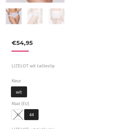
€
54,95
LIZELOT wit tailleslip
Kleur
wit
Maat (EU)
42
44