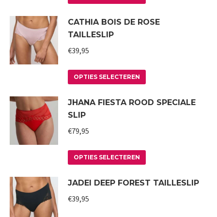
de
optie
product
CATHIA BOIS DE ROSE
productpagina
kan
heeft
TAILLESLIP
gekozen
meerdere
worden
variaties.
€
39,95
op
Deze
Dit
de
optie
OPTIES SELECTEREN
product
productpagina
kan
JHANA FIESTA ROOD SPECIALE
heeft
gekozen
SLIP
meerdere
worden
variaties.
€
79,95
op
Deze
de
Dit
optie
productpagina
OPTIES SELECTEREN
product
kan
JADEI DEEP FOREST TAILLESLIP
heeft
gekozen
meerdere
worden
€
39,95
variaties.
op