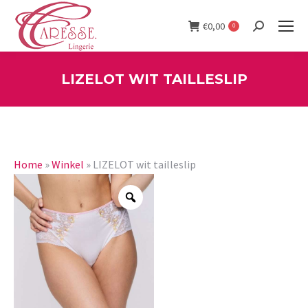
€
0,00
0
Search:
LIZELOT WIT TAILLESLIP
You are here:
Home
»
Winkel
»
LIZELOT wit tailleslip