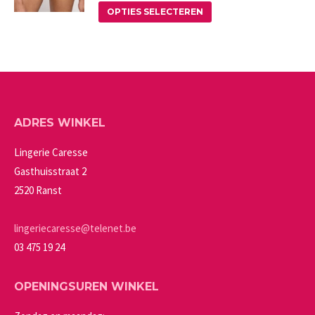
Deze
Dit
de
OPTIES SELECTEREN
optie
product
productpagina
kan
heeft
gekozen
meerdere
worden
variaties.
op
Deze
ADRES WINKEL
de
optie
productpagina
kan
Lingerie Caresse
gekozen
Gasthuisstraat 2
worden
2520 Ranst
op
de
lingeriecaresse@telenet.be
productpagina
03 475 19 24
OPENINGSUREN WINKEL