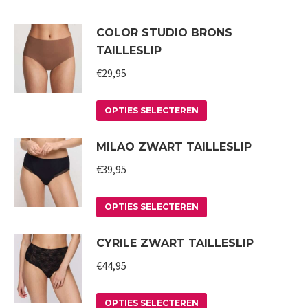
COLOR STUDIO BRONS
TAILLESLIP
€
29,95
Dit
OPTIES SELECTEREN
product
MILAO ZWART TAILLESLIP
heeft
meerdere
€
39,95
variaties.
Deze
Dit
OPTIES SELECTEREN
optie
product
CYRILE ZWART TAILLESLIP
kan
heeft
gekozen
meerdere
€
44,95
worden
variaties.
op
Deze
Dit
OPTIES SELECTEREN