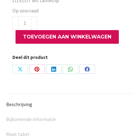
LIZELOT wit tailleslip
Op voorraad
LIZELOT
wit
TOEVOEGEN AAN WINKELWAGEN
tailleslip
aantal
Deel dit product
Share
Share
Share
Share
Share
on
on
on
on
on
X
Pinterest
LinkedIn
WhatsApp
Facebook
Beschrijving
Bijkomende informatie
Maat tabel