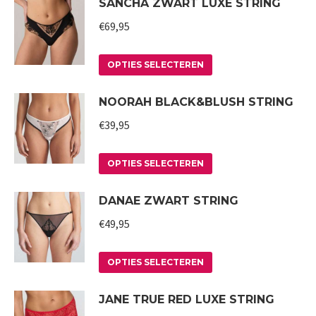
SANCHA ZWART LUXE STRING
€
69,95
Dit
OPTIES SELECTEREN
product
NOORAH BLACK&BLUSH STRING
heeft
meerdere
€
39,95
variaties.
Deze
Dit
OPTIES SELECTEREN
optie
product
DANAE ZWART STRING
kan
heeft
gekozen
meerdere
€
49,95
worden
variaties.
op
Deze
Dit
OPTIES SELECTEREN
de
optie
product
JANE TRUE RED LUXE STRING
productpagina
kan
heeft