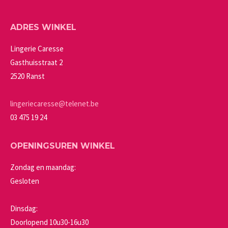
worden
variaties.
op
Deze
ADRES WINKEL
de
optie
productpagina
kan
Lingerie Caresse
gekozen
Gasthuisstraat 2
worden
2520 Ranst
op
de
lingeriecaresse@telenet.be
productpagina
03 475 19 24
OPENINGSUREN WINKEL
Zondag en maandag:
Gesloten
Dinsdag:
Doorlopend 10u30-16u30