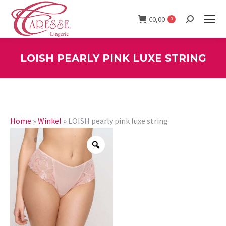
€
0,00
0
Search:
LOISH PEARLY PINK LUXE STRING
You are here:
Home
»
Winkel
»
LOISH pearly pink luxe string