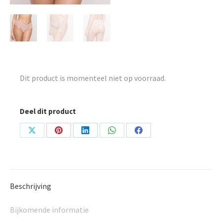
Dit product is momenteel niet op voorraad.
Deel dit product
Share
Share
Share
Share
Share
on
on
on
on
on
X
Pinterest
LinkedIn
WhatsApp
Facebook
Beschrijving
Bijkomende informatie