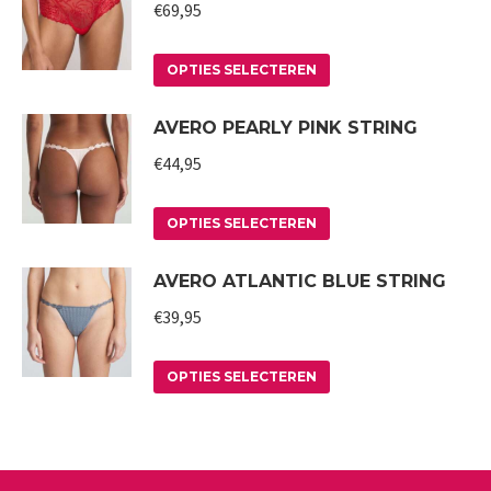
gekozen
meerdere
€
69,95
worden
variaties.
op
Deze
Dit
OPTIES SELECTEREN
de
optie
product
AVERO PEARLY PINK STRING
productpagina
kan
heeft
gekozen
meerdere
€
44,95
worden
variaties.
op
Deze
Dit
OPTIES SELECTEREN
de
optie
product
AVERO ATLANTIC BLUE STRING
productpagina
kan
heeft
gekozen
meerdere
€
39,95
worden
variaties.
op
Deze
Dit
OPTIES SELECTEREN
de
optie
product
productpagina
kan
heeft
gekozen
meerdere