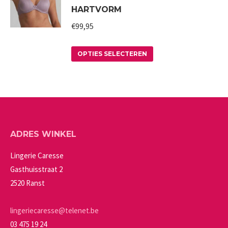
HARTVORM
variaties.
op
€
99,95
Deze
de
optie
productpagina
Dit
kan
OPTIES SELECTEREN
product
gekozen
heeft
worden
meerdere
op
variaties.
de
Deze
productpagina
ADRES WINKEL
optie
kan
Lingerie Caresse
gekozen
Gasthuisstraat 2
worden
2520 Ranst
op
de
lingeriecaresse@telenet.be
productpagina
03 475 19 24