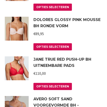
Deze
de
Dit
optie
productpagina
OPTIES SELECTEREN
product
kan
DOLORES GLOSSY PINK MOUSSE
heeft
gekozen
BH RONDE VORM
meerdere
worden
variaties.
€
89,95
op
Deze
de
Dit
optie
productpagina
OPTIES SELECTEREN
product
kan
JANE TRUE RED PUSH-UP BH
heeft
gekozen
UITNEEMBARE PADS
meerdere
worden
variaties.
€
110,00
op
Deze
de
Dit
optie
productpagina
OPTIES SELECTEREN
product
kan
AVERO SOFT SAND
heeft
gekozen
VOORGEVORMDE BH -
meerdere
worden