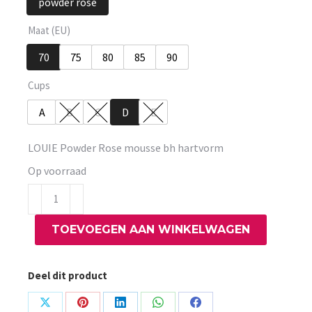
powder rose
Maat (EU)
70
75
80
85
90
Cups
A
B
C
D
E
LOUIE Powder Rose mousse bh hartvorm
Op voorraad
LOUIE
Powder
TOEVOEGEN AAN WINKELWAGEN
Rose
mousse
bh
Deel dit product
hartvorm
aantal
Share
Share
Share
Share
Share