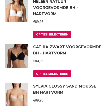
HELEEN NATUUR
VOORGEVORMDE BH -
HARTVORM
€
89,95
Dit
OPTIES SELECTEREN
product
CATHIA ZWART VOORGEVORMDE
heeft
BH - HARTVORM
meerdere
variaties.
€
84,95
Deze
Dit
optie
OPTIES SELECTEREN
product
kan
SYLVIA GLOSSY SAND MOUSSE
heeft
gekozen
BH HARTVORM
meerdere
worden
variaties.
€
89,95
op