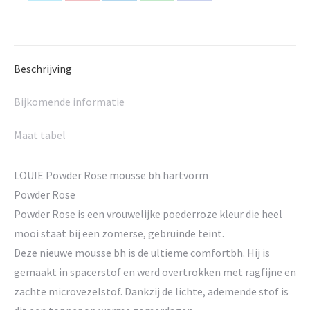
on
on
on
on
on
X
Pinterest
LinkedIn
WhatsApp
Facebook
Beschrijving
Bijkomende informatie
Maat tabel
LOUIE Powder Rose mousse bh hartvorm
Powder Rose
Powder Rose is een vrouwelijke poederroze kleur die heel
mooi staat bij een zomerse, gebruinde teint.
Deze nieuwe mousse bh is de ultieme comfortbh. Hij is
gemaakt in spacerstof en werd overtrokken met ragfijne en
zachte microvezelstof. Dankzij de lichte, ademende stof is