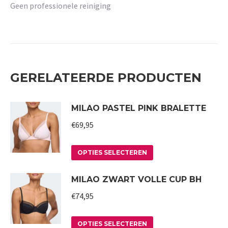
Geen professionele reiniging
GERELATEERDE PRODUCTEN
MILAO PASTEL PINK BRALETTE
€
69,95
Dit
OPTIES SELECTEREN
product
MILAO ZWART VOLLE CUP BH
heeft
meerdere
€
74,95
variaties.
Deze
Dit
OPTIES SELECTEREN