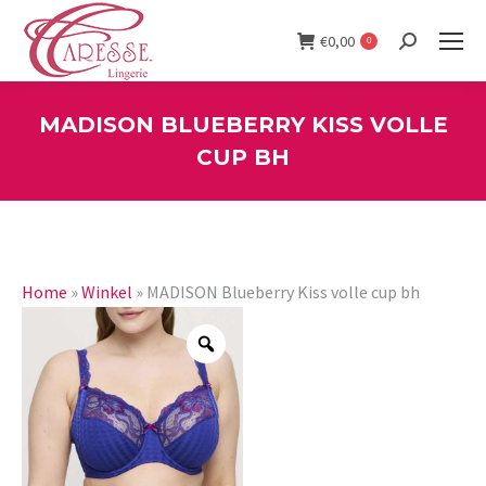
€
0,00
0
Search:
MADISON BLUEBERRY KISS VOLLE
CUP BH
You are here:
Home
»
Winkel
»
MADISON Blueberry Kiss volle cup bh