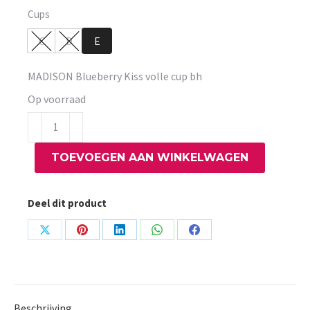
Cups
C
D
E
MADISON Blueberry Kiss volle cup bh
Op voorraad
MADISON
Blueberry
TOEVOEGEN AAN WINKELWAGEN
Kiss
volle
cup
Deel dit product
bh
aantal
Share
Share
Share
Share
Share
on
on
on
on
on
X
Pinterest
LinkedIn
WhatsApp
Facebook
Beschrijving