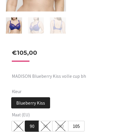
€
105,00
MADISON Blueberry Kiss volle cup bh
Kleur
Blueberry Kiss
Maat (EU)
85
90
95
100
105