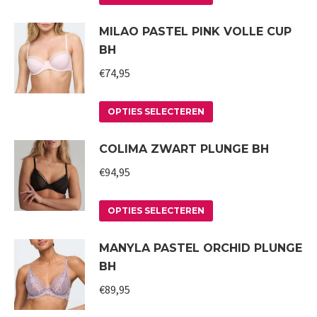
optie
product
MILAO PASTEL PINK VOLLE CUP
kan
heeft
BH
gekozen
meerdere
worden
variaties.
€
74,95
op
Deze
Dit
de
optie
OPTIES SELECTEREN
product
productpagina
kan
COLIMA ZWART PLUNGE BH
heeft
gekozen
meerdere
worden
€
94,95
variaties.
op
Deze
Dit
de
OPTIES SELECTEREN
optie
product
productpagina
MANYLA PASTEL ORCHID PLUNGE
kan
heeft
BH
gekozen
meerdere
worden
variaties.
€
89,95
op
Deze