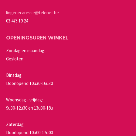
op
de
lingeriecaresse@telenet.be
productpagina
03 475 19 24
OPENINGSUREN WINKEL
Zondag en maandag:
Gesloten
Dinsdag:
Doorlopend 10u30-16u30
Woensdag - vrijdag:
9u30-12u30 en 13u30-18u
Zaterdag:
Doorlopend 10u00-17u00