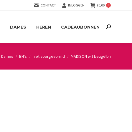
CONTACT
INLOGGEN
€
0,00
0
DAMES
HEREN
CADEAUBONNEN
Search:
DAMES
HEREN
CADEAUBONNEN
Search:
Dames
BH's
niet voorgevormd
MADISON wit beugelbh
 here: