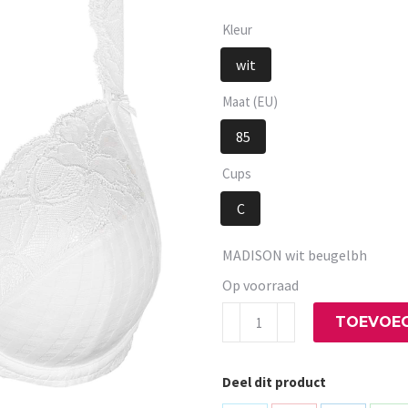
Kleur
wit
Maat (EU)
85
Cups
C
MADISON wit beugelbh
Op voorraad
MADISON
TOEVOEG
wit
beugelbh
Deel dit product
aantal