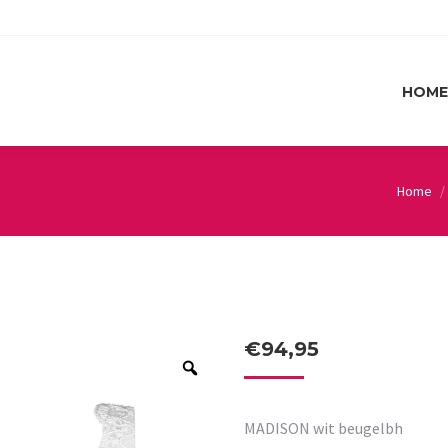
HOME
HOME
Home
You are
€
94,95
MADISON wit beugelbh