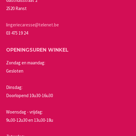
Gasthuisstraat 2
worden
2520 Ranst
op
de
lingeriecaresse@telenet.be
productpagina
03 475 19 24
OPENINGSUREN WINKEL
Zondag en maandag:
Gesloten
Dinsdag:
Doorlopend 10u30-16u30
Woensdag - vrijdag:
9u30-12u30 en 13u30-18u