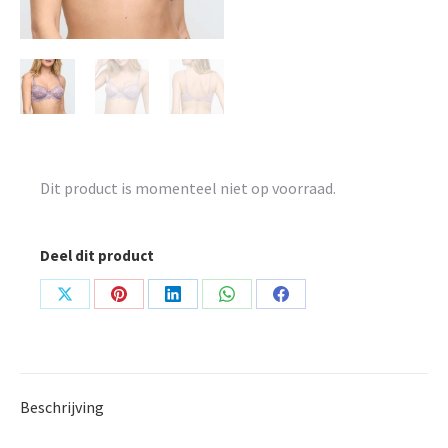
Dit product is momenteel niet op voorraad.
Deel dit product
Share
Share
Share
Share
Share
on
on
on
on
on
X
Pinterest
LinkedIn
WhatsApp
Facebook
Beschrijving