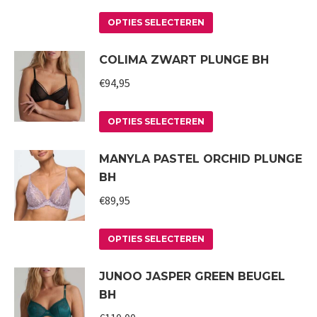
optie
Dit
kan
OPTIES SELECTEREN
product
gekozen
COLIMA ZWART PLUNGE BH
heeft
worden
meerdere
€
94,95
op
variaties.
de
Deze
Dit
productpagina
OPTIES SELECTEREN
optie
product
MANYLA PASTEL ORCHID PLUNGE
kan
heeft
BH
gekozen
meerdere
worden
variaties.
€
89,95
op
Deze
Dit
de
optie
OPTIES SELECTEREN
product
productpagina
kan
JUNOO JASPER GREEN BEUGEL
heeft
gekozen
BH
meerdere
worden
variaties.