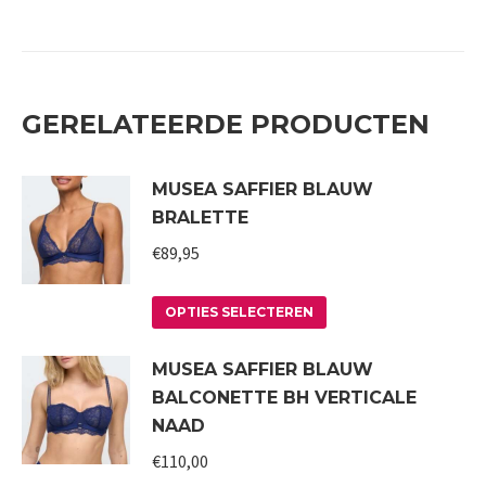
GERELATEERDE PRODUCTEN
MUSEA SAFFIER BLAUW
BRALETTE
€
89,95
Dit
OPTIES SELECTEREN
product
MUSEA SAFFIER BLAUW
heeft
BALCONETTE BH VERTICALE
meerdere
NAAD
variaties.
€
110,00
Deze