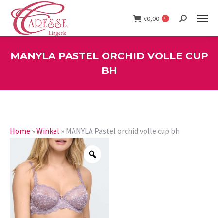
€
0,00
0
Search:
MANYLA PASTEL ORCHID VOLLE CUP
BH
You are here:
Home
»
Winkel
»
MANYLA Pastel orchid volle cup bh