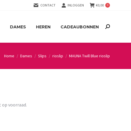
CONTACT
INLOGGEN
€
0,00
0
DAMES
HEREN
CADEAUBONNEN
Search:
DAMES
HEREN
CADEAUBONNEN
Search:
Home
Dames
Slips
rioslip
MAUNA Twill Blue rioslip
You are here:
t op voorraad.