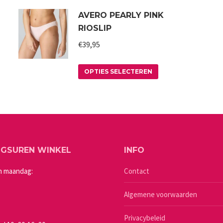
product
AVERO PEARLY PINK
heeft
RIOSLIP
meerdere
variaties.
€
39,95
Deze
Dit
optie
OPTIES SELECTEREN
product
kan
heeft
gekozen
meerdere
worden
variaties.
op
Deze
de
NGSUREN WINKEL
INFO
optie
a
productpagina
kan
n maandag:
Contact
gekozen
Algemene voorwaarden
worden
op
Privacybeleid