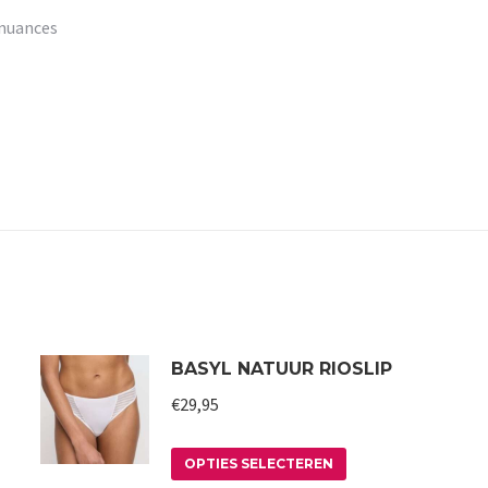
wnuances
BASYL NATUUR RIOSLIP
€
29,95
Dit
OPTIES SELECTEREN