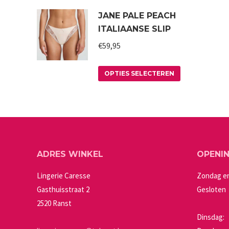
product
JANE PALE PEACH
heeft
ITALIAANSE SLIP
meerdere
variaties.
€
59,95
Deze
Dit
optie
OPTIES SELECTEREN
product
kan
heeft
gekozen
meerdere
worden
variaties.
op
Deze
de
ADRES WINKEL
OPENI
optie
productpagin
kan
Lingerie Caresse
Zondag e
gekozen
Gasthuisstraat 2
Gesloten
worden
2520 Ranst
op
Dinsdag: