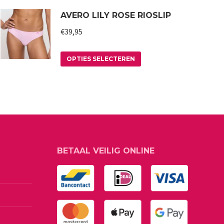
product
AVERO LILY ROSE RIOSLIP
heeft
meerdere
€
39,95
variaties.
Deze
Dit
OPTIES SELECTEREN
optie
product
kan
heeft
gekozen
meerdere
worden
variaties.
op
Deze
de
optie
BETAAL VEILIG ONLINE
productpagina
kan
gekozen
worden
op
de