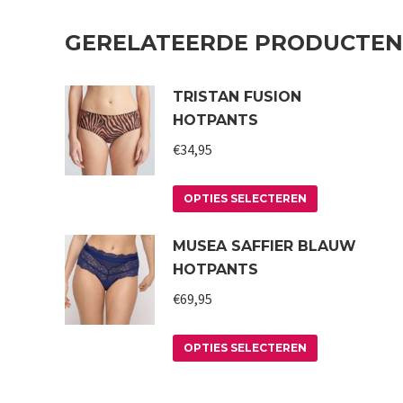
GERELATEERDE PRODUCTEN
TRISTAN FUSION
HOTPANTS
€
34,95
Dit
OPTIES SELECTEREN
product
MUSEA SAFFIER BLAUW
heeft
HOTPANTS
meerdere
variaties.
€
69,95
Deze
Dit
optie
OPTIES SELECTEREN
product
kan
heeft
gekozen