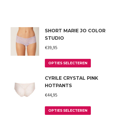
SHORT MARIE JO COLOR
STUDIO
€
39,95
Dit
OPTIES SELECTEREN
product
CYRILE CRYSTAL PINK
heeft
HOTPANTS
meerdere
variaties.
€
44,95
Deze
Dit
optie
OPTIES SELECTEREN
product
kan
heeft
gekozen