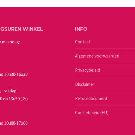
meerdere
worden
variaties.
op
Deze
de
NGSUREN WINKEL
INFO
optie
a
productpagina
kan
n maandag:
Contact
gekozen
Algemene voorwaarden
worden
op
Privacybeleid
de
d 10u30-16u30
a
productpagina
Disclaimer
- vrijdag:
Retourdocument
0 en 13u30-18u
Cookiebeleid (EU)
d 10u00-17u00