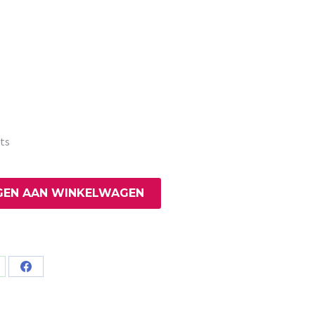
ts
EN AAN WINKELWAGEN
are
Share
on