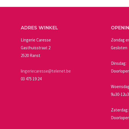
meerdere
worden
variaties.
op
Deze
de
ADRES WINKEL
OPENI
optie
productpagin
kan
Lingerie Caresse
Zondag e
gekozen
Gasthuisstraat 2
Gesloten
worden
2520 Ranst
op
Dinsdag:
de
lingeriecaresse@telenet.be
Doorlopen
productpagin
03 475 19 24
Woensdag 
9u30-12u3
Zaterdag:
Doorlopen