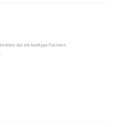
atsApp
Facebook
terkleur dat elk huidtype flatteert.
.