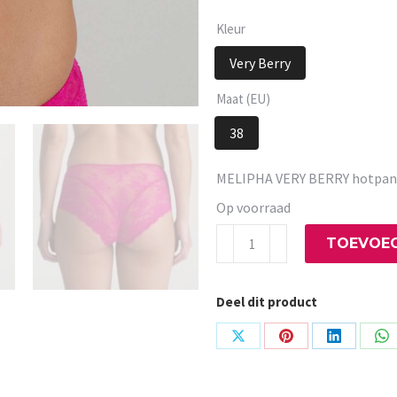
Kleur
Very Berry
Maat (EU)
38
MELIPHA VERY BERRY hotpan
Op voorraad
MELIPHA
TOEVOEG
VERY
BERRY
Deel dit product
hotpants
aantal
Share
Share
Share
Sh
on
on
on
on