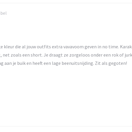
X
Pinterest
LinkedIn
Wh
abel
ige kleur die al jouw outfits extra vavavoom geven in no time. Karak
t, net zoals een short. Je draagt ze zorgeloos onder een rok of jurk
aag aan je buik en heeft een lage beenuitsnijding. Zit als gegoten!