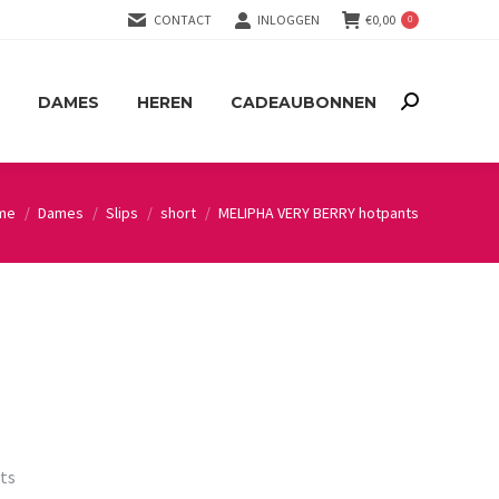
CONTACT
INLOGGEN
€
0,00
0
DAMES
HEREN
CADEAUBONNEN
Search:
DAMES
HEREN
CADEAUBONNEN
Search:
me
Dames
Slips
short
MELIPHA VERY BERRY hotpants
 are here:
ts