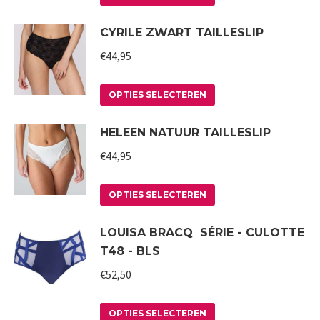
optie
product
productpagina
CYRILE ZWART TAILLESLIP
kan
heeft
gekozen
meerdere
€
44,95
worden
variaties.
op
Deze
Dit
OPTIES SELECTEREN
de
optie
product
HELEEN NATUUR TAILLESLIP
productpagina
kan
heeft
gekozen
meerdere
€
44,95
worden
variaties.
op
Deze
Dit
OPTIES SELECTEREN
de
optie
product
LOUISA BRACQ SÉRIE - CULOTTE
productpagina
kan
heeft
T48 - BLS
gekozen
meerdere
worden
variaties.
€
52,50
op
Deze
Dit
de
optie
OPTIES SELECTEREN