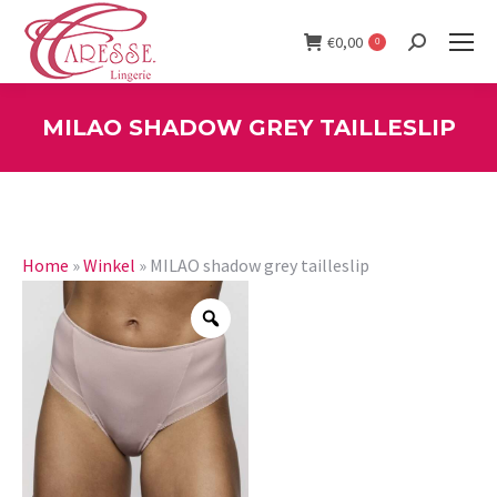
€
0,00
0
Search:
MILAO SHADOW GREY TAILLESLIP
You are here:
Home
»
Winkel
»
MILAO shadow grey tailleslip