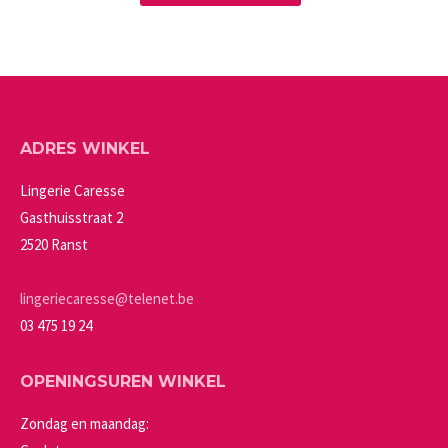
product
productpagina
kan
heeft
gekozen
meerdere
worden
variaties.
op
Deze
de
ADRES WINKEL
optie
productpagina
kan
Lingerie Caresse
gekozen
Gasthuisstraat 2
worden
2520 Ranst
op
de
lingeriecaresse@telenet.be
productpagina
03 475 19 24
OPENINGSUREN WINKEL
Zondag en maandag: