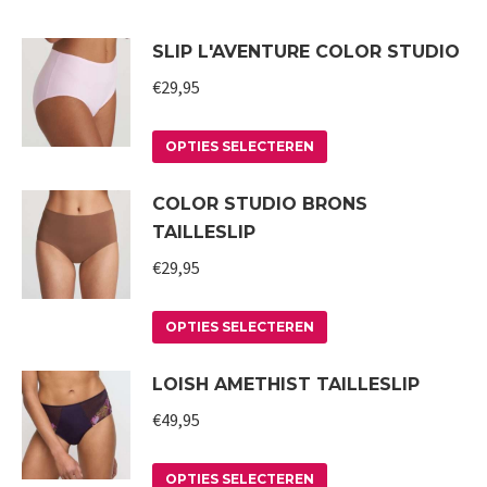
SLIP L'AVENTURE COLOR STUDIO
€
29,95
Dit
OPTIES SELECTEREN
product
COLOR STUDIO BRONS
heeft
TAILLESLIP
meerdere
variaties.
€
29,95
Deze
Dit
optie
OPTIES SELECTEREN
product
kan
LOISH AMETHIST TAILLESLIP
heeft
gekozen
meerdere
worden
€
49,95
variaties.
op
Deze
Dit
de
OPTIES SELECTEREN