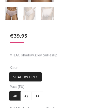
€
39,95
MILAO shadow grey tailleslip
Kleur
SHADOW GREY
Maat (EU)
40
42
44