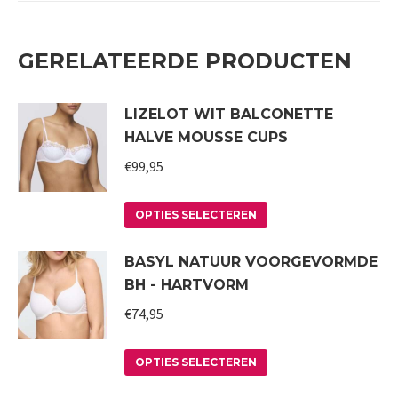
GERELATEERDE PRODUCTEN
LIZELOT WIT BALCONETTE
HALVE MOUSSE CUPS
€
99,95
Dit
OPTIES SELECTEREN
product
BASYL NATUUR VOORGEVORMDE
heeft
BH - HARTVORM
meerdere
variaties.
€
74,95
Deze
Dit
optie
OPTIES SELECTEREN
product
kan