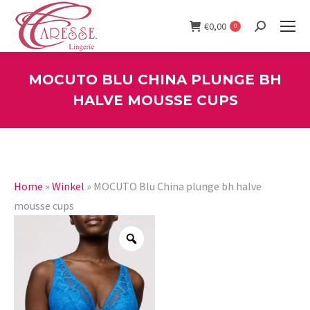
€
0,00
0
Search:
MOCUTO BLU CHINA PLUNGE BH
HALVE MOUSSE CUPS
You are here:
Home
»
Winkel
»
MOCUTO Blu China plunge bh halve
mousse cups