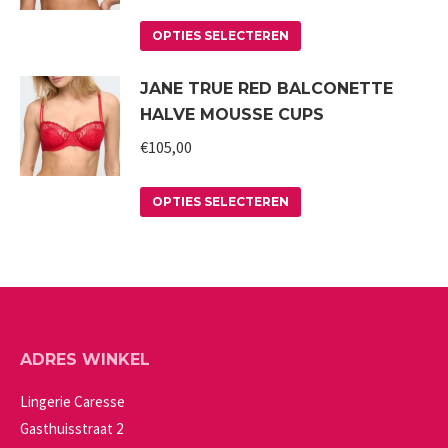
Deze
de
Dit
optie
productpagina
OPTIES SELECTEREN
product
kan
JANE TRUE RED BALCONETTE
heeft
gekozen
HALVE MOUSSE CUPS
meerdere
worden
variaties.
€
105,00
op
Deze
de
Dit
optie
productpagina
OPTIES SELECTEREN
product
kan
heeft
gekozen
meerdere
worden
variaties.
op
Deze
de
ADRES WINKEL
optie
productpagina
kan
Lingerie Caresse
gekozen
Gasthuisstraat 2