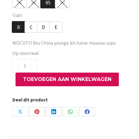
75
80
85
90
Cups
B
C
D
E
MOCUTO Blu China plunge bh halve mousse cups
Op voorraad
MOCUTO
Blu
TOEVOEGEN AAN WINKELWAGEN
China
plunge
bh
Deel dit product
halve
mousse
Share
Share
Share
Share
Share
cups
on
on
on
on
on
aantal
X
Pinterest
LinkedIn
WhatsApp
Facebook