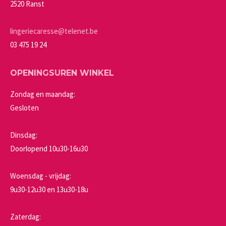
worden
2520 Ranst
op
de
lingeriecaresse@telenet.be
productpagina
03 475 19 24
OPENINGSUREN WINKEL
Zondag en maandag:
Gesloten
Dinsdag:
Doorlopend 10u30-16u30
Woensdag - vrijdag:
9u30-12u30 en 13u30-18u
Zaterdag: