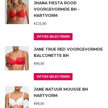
JHANA FIESTA ROOD
heeft
gekozen
VOORGEVORMDE BH -
meerdere
worden
HARTVORM
variaties.
op
€
115,00
Deze
de
optie
productpagina
Dit
kan
OPTIES SELECTEREN
product
gekozen
JANE TRUE RED VOORGEVORMDE
heeft
worden
BALCONETTE BH
meerdere
op
variaties.
€
99,95
de
Deze
productpagina
Dit
optie
OPTIES SELECTEREN
product
kan
JANE NATUUR MOUSSE BH
heeft
gekozen
HARTVORM
meerdere
worden
variaties.
€
99,95
op