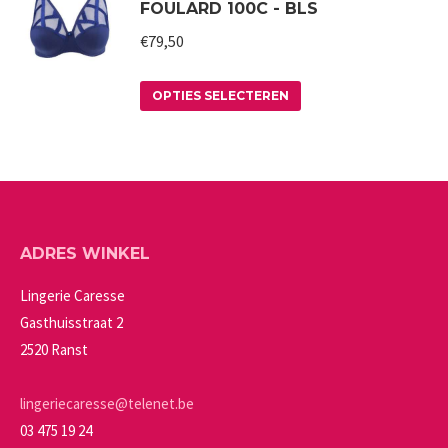
FOULARD 100C - BLS
meerdere
worden
variaties.
€
79,50
op
Deze
de
Dit
optie
productpagina
OPTIES SELECTEREN
product
kan
heeft
gekozen
meerdere
worden
variaties.
op
Deze
de
ADRES WINKEL
optie
productpagina
kan
Lingerie Caresse
gekozen
Gasthuisstraat 2
worden
2520 Ranst
op
de
lingeriecaresse@telenet.be
productpagina
03 475 19 24