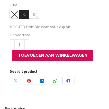
Cups
B
C
D
MOCUTO Pixie Blossom volle cup bh
Op voorraad
MOCUTO
Pixie
TOEVOEGEN AAN WINKELWAGEN
Blossom
volle
cup
Deel dit product
bh
aantal
Share
Share
Share
Share
Share
on
on
on
on
on
X
Pinterest
LinkedIn
WhatsApp
Facebook
Beschrijving