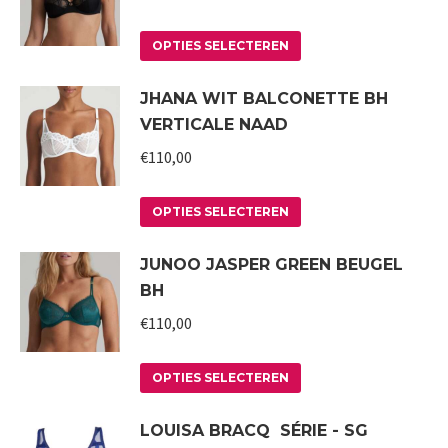
worden
variaties.
op
Deze
Dit
OPTIES SELECTEREN
de
optie
product
JHANA WIT BALCONETTE BH
productpagina
kan
heeft
VERTICALE NAAD
gekozen
meerdere
worden
variaties.
€
110,00
op
Deze
Dit
de
optie
OPTIES SELECTEREN
product
productpagina
kan
JUNOO JASPER GREEN BEUGEL
heeft
gekozen
BH
meerdere
worden
variaties.
€
110,00
op
Deze
de
Dit
optie
productpagina
OPTIES SELECTEREN
product
kan
LOUISA BRACQ SÉRIE - SG
heeft
gekozen