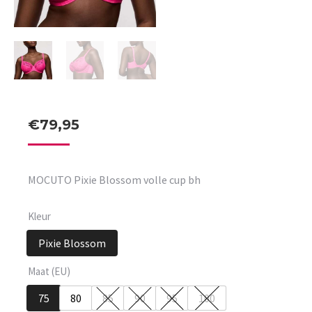
€
79,95
MOCUTO Pixie Blossom volle cup bh
Kleur
Pixie Blossom
Maat (EU)
75
80
85
90
95
100