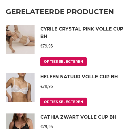
GERELATEERDE PRODUCTEN
CYRILE CRYSTAL PINK VOLLE CUP
BH
€
79,95
Dit
OPTIES SELECTEREN
product
HELEEN NATUUR VOLLE CUP BH
heeft
meerdere
€
79,95
variaties.
Deze
Dit
OPTIES SELECTEREN
optie
product
CATHIA ZWART VOLLE CUP BH
kan
heeft
gekozen
meerdere
€
79,95