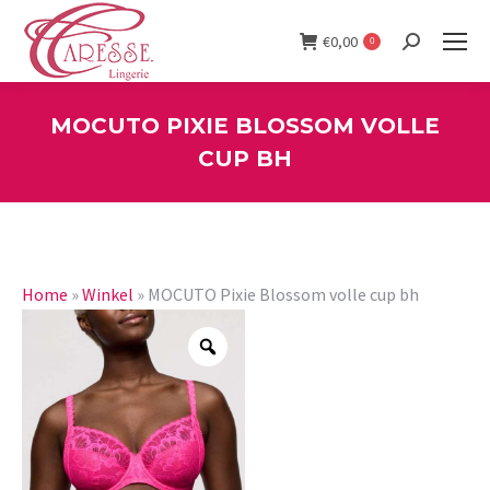
€
0,00
0
Search:
MOCUTO PIXIE BLOSSOM VOLLE
CUP BH
You are here:
Home
»
Winkel
»
MOCUTO Pixie Blossom volle cup bh