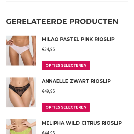
GERELATEERDE PRODUCTEN
MILAO PASTEL PINK RIOSLIP
€
34,95
Dit
OPTIES SELECTEREN
product
ANNAELLE ZWART RIOSLIP
heeft
meerdere
€
49,95
variaties.
Deze
Dit
OPTIES SELECTEREN
optie
product
MELIPHA WILD CITRUS RIOSLIP
kan
heeft
gekozen
meerdere
€
44,95