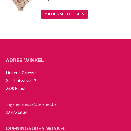
worden
variaties.
op
Deze
Dit
OPTIES SELECTEREN
de
optie
product
productpagina
kan
heeft
gekozen
meerdere
worden
variaties.
op
Deze
ADRES WINKEL
de
optie
productpagina
kan
Lingerie Caresse
gekozen
Gasthuisstraat 2
worden
2520 Ranst
op
de
lingeriecaresse@telenet.be
productpagina
03 475 19 24
OPENINGSUREN WINKEL