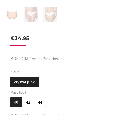
€
34,95
MONTARA Crystal Pink rioslip
Kleur
crystal pink
Maat (EU)
40
42
44