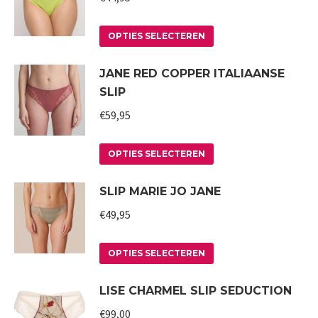
worden
variaties.
op
Deze
Dit
OPTIES SELECTEREN
de
optie
product
JANE RED COPPER ITALIAANSE
productpagina
kan
heeft
SLIP
gekozen
meerdere
worden
variaties.
€
59,95
op
Deze
Dit
de
optie
OPTIES SELECTEREN
product
productpagina
kan
SLIP MARIE JO JANE
heeft
gekozen
meerdere
worden
€
49,95
variaties.
op
Deze
Dit
de
OPTIES SELECTEREN
optie
product
productpagina
LISE CHARMEL SLIP SEDUCTION
kan
heeft
gekozen
meerdere
€
99,00