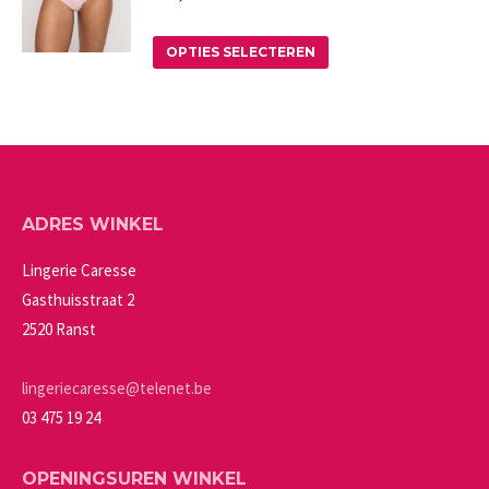
worden
variaties.
op
Deze
Dit
OPTIES SELECTEREN
de
optie
product
productpagina
kan
heeft
gekozen
meerdere
worden
variaties.
op
Deze
ADRES WINKEL
de
optie
productpagina
kan
Lingerie Caresse
gekozen
Gasthuisstraat 2
worden
2520 Ranst
op
de
lingeriecaresse@telenet.be
productpagina
03 475 19 24
OPENINGSUREN WINKEL