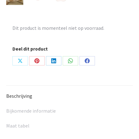
Dit product is momenteel niet op voorraad.
Deel dit product
Share
Share
Share
Share
Share
on
on
on
on
on
X
Pinterest
LinkedIn
WhatsApp
Facebook
Beschrijving
Bijkomende informatie
Maat tabel