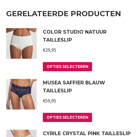
GERELATEERDE PRODUCTEN
COLOR STUDIO NATUUR
TAILLESLIP
€
29,95
Dit
OPTIES SELECTEREN
product
MUSEA SAFFIER BLAUW
heeft
TAILLESLIP
meerdere
variaties.
€
59,95
Deze
Dit
optie
OPTIES SELECTEREN
product
kan
CYRILE CRYSTAL PINK TAILLESLIP
heeft
gekozen