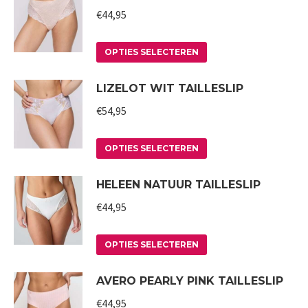
meerdere
worden
€
44,95
variaties.
op
Deze
Dit
de
OPTIES SELECTEREN
optie
product
productpagina
LIZELOT WIT TAILLESLIP
kan
heeft
gekozen
meerdere
€
54,95
worden
variaties.
op
Deze
Dit
OPTIES SELECTEREN
de
optie
product
HELEEN NATUUR TAILLESLIP
productpagina
kan
heeft
gekozen
meerdere
€
44,95
worden
variaties.
op
Deze
Dit
OPTIES SELECTEREN
de
optie
product
AVERO PEARLY PINK TAILLESLIP
productpagina
kan
heeft
gekozen
meerdere
€
44,95