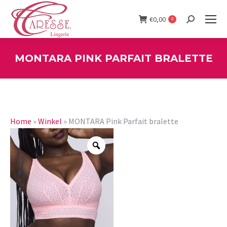
€
0,00
0
Search:
MONTARA PINK PARFAIT BRALETTE
You are here:
Home
»
Winkel
»
MONTARA Pink Parfait bralette