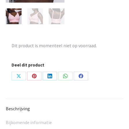
Dit product is momenteel niet op voorraad.
Deel dit product
Share
Share
Share
Share
Share
on
on
on
on
on
X
Pinterest
LinkedIn
WhatsApp
Facebook
Beschrijving
Bijkomende informatie