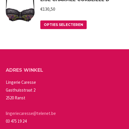
gekozen
meerdere
€
130,50
worden
variaties.
op
Deze
Dit
OPTIES SELECTEREN
de
optie
product
productpagina
kan
heeft
gekozen
meerdere
worden
variaties.
op
Deze
ADRES WINKEL
de
optie
productpagina
kan
Lingerie Caresse
gekozen
Gasthuisstraat 2
worden
2520 Ranst
op
de
lingeriecaresse@telenet.be
productpagina
03 475 19 24