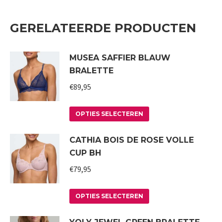
GERELATEERDE PRODUCTEN
MUSEA SAFFIER BLAUW
BRALETTE
€
89,95
Dit
OPTIES SELECTEREN
product
CATHIA BOIS DE ROSE VOLLE
heeft
CUP BH
meerdere
variaties.
€
79,95
Deze
Dit
optie
OPTIES SELECTEREN
product
kan