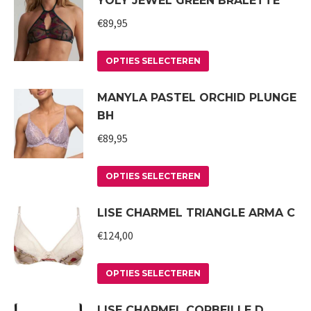
YOLY JEWEL GREEN BRALETTE
heeft
gekozen
meerdere
worden
€
89,95
variaties.
op
Deze
Dit
de
OPTIES SELECTEREN
optie
product
productpagina
MANYLA PASTEL ORCHID PLUNGE
kan
heeft
BH
gekozen
meerdere
worden
variaties.
€
89,95
op
Deze
Dit
de
optie
OPTIES SELECTEREN
product
productpagina
kan
LISE CHARMEL TRIANGLE ARMA C
heeft
gekozen
meerdere
worden
€
124,00
variaties.
op
Deze
Dit
de
OPTIES SELECTEREN
optie
product
productpagina
LISE CHARMEL CORBEILLE D
kan
heeft