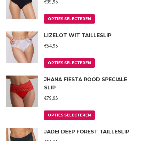
meerdere
worden
€
39,95
variaties.
op
Deze
Dit
de
OPTIES SELECTEREN
optie
product
productpagina
LIZELOT WIT TAILLESLIP
kan
heeft
gekozen
meerdere
€
54,95
worden
variaties.
op
Deze
Dit
OPTIES SELECTEREN
de
optie
product
JHANA FIESTA ROOD SPECIALE
productpagina
kan
heeft
SLIP
gekozen
meerdere
worden
variaties.
€
79,95
op
Deze
Dit
de
optie
OPTIES SELECTEREN
product
productpagina
kan
JADEI DEEP FOREST TAILLESLIP
heeft
gekozen
meerdere