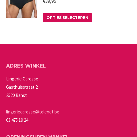
worden
€
39,95
variaties.
op
Deze
Dit
de
OPTIES SELECTEREN
optie
product
productpagina
kan
heeft
gekozen
meerdere
worden
variaties.
op
Deze
ADRES WINKEL
de
optie
productpagina
kan
Lingerie Caresse
gekozen
Gasthuisstraat 2
worden
2520 Ranst
op
de
lingeriecaresse@telenet.be
productpagina
03 475 19 24