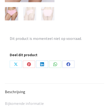
Dit product is momenteel niet op voorraad.
Deel dit product
Share
Share
Share
Share
Share
on
on
on
on
on
X
Pinterest
LinkedIn
WhatsApp
Facebook
Beschrijving
Bijkomende informatie