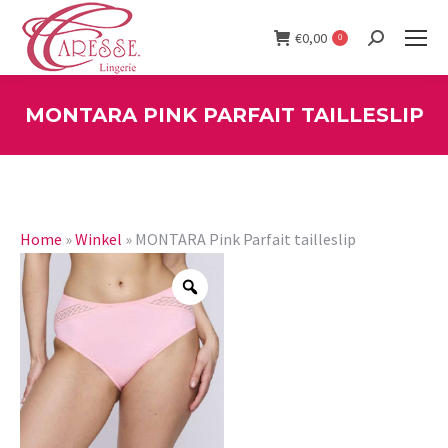
€
0,00
0
Search:
MONTARA PINK PARFAIT TAILLESLIP
You are here:
Home
»
Winkel
»
MONTARA Pink Parfait tailleslip