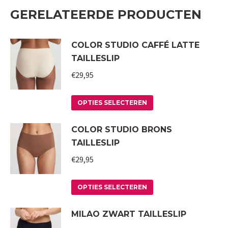
GERELATEERDE PRODUCTEN
COLOR STUDIO CAFFÉ LATTE
TAILLESLIP
€
29,95
Dit
OPTIES SELECTEREN
product
COLOR STUDIO BRONS
heeft
TAILLESLIP
meerdere
variaties.
€
29,95
Deze
Dit
optie
OPTIES SELECTEREN
product
kan
MILAO ZWART TAILLESLIP
heeft
gekozen