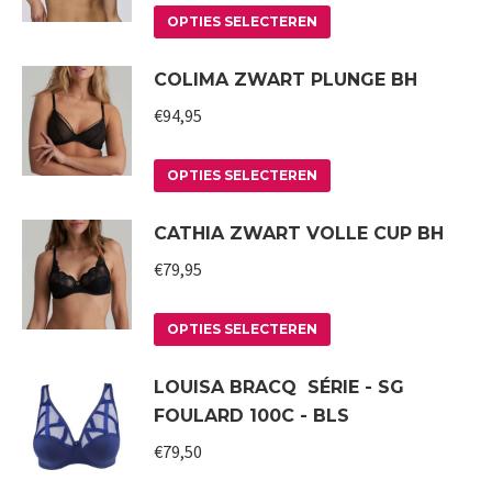
Deze
Dit
OPTIES SELECTEREN
optie
product
COLIMA ZWART PLUNGE BH
kan
heeft
gekozen
meerdere
€
94,95
worden
variaties.
op
Deze
Dit
OPTIES SELECTEREN
de
optie
product
CATHIA ZWART VOLLE CUP BH
productpagina
kan
heeft
gekozen
meerdere
€
79,95
worden
variaties.
op
Deze
Dit
OPTIES SELECTEREN
de
optie
product
LOUISA BRACQ SÉRIE - SG
productpagina
kan
heeft
FOULARD 100C - BLS
gekozen
meerdere
worden
variaties.
€
79,50
op
Deze