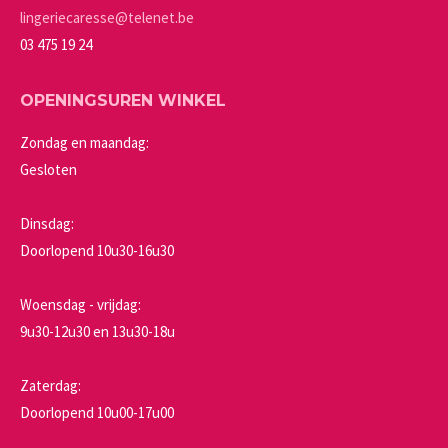
de
lingeriecaresse@telenet.be
productpagina
03 475 19 24
OPENINGSUREN WINKEL
Zondag en maandag:
Gesloten
Dinsdag:
Doorlopend 10u30-16u30
Woensdag - vrijdag:
9u30-12u30 en 13u30-18u
Zaterdag:
Doorlopend 10u00-17u00