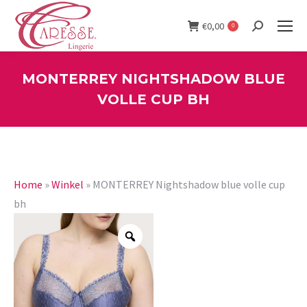
€
0,00
0
Search:
MONTERREY NIGHTSHADOW BLUE
VOLLE CUP BH
You are here:
Home
»
Winkel
»
MONTERREY Nightshadow blue volle cup
bh