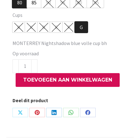
80
85
90
95
100
105
Cups
B
C
D
E
F
G
MONTERREY Nightshadow blue volle cup bh
Op voorraad
MONTERREY
Nightshadow
TOEVOEGEN AAN WINKELWAGEN
blue
volle
cup
Deel dit product
bh
aantal
Share
Share
Share
Share
Share
on
on
on
on
on
X
Pinterest
LinkedIn
WhatsApp
Facebook