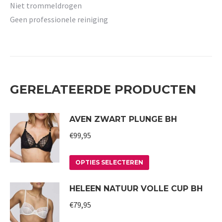
Niet trommeldrogen
Geen professionele reiniging
GERELATEERDE PRODUCTEN
AVEN ZWART PLUNGE BH
€
99,95
Dit
OPTIES SELECTEREN
product
HELEEN NATUUR VOLLE CUP BH
heeft
meerdere
€
79,95
variaties.