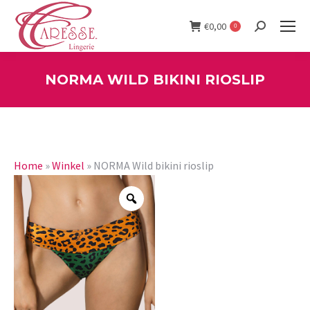
€
0,00
0
Search:
NORMA WILD BIKINI RIOSLIP
You are here:
Home
»
Winkel
»
NORMA Wild bikini rioslip