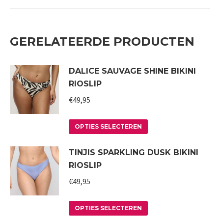
GERELATEERDE PRODUCTEN
DALICE SAUVAGE SHINE BIKINI
RIOSLIP
€
49,95
Dit
OPTIES SELECTEREN
product
TINJIS SPARKLING DUSK BIKINI
heeft
RIOSLIP
meerdere
variaties.
€
49,95
Deze
Dit
optie
OPTIES SELECTEREN