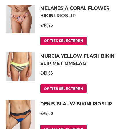
product
kan
MELANESIA CORAL FLOWER
heeft
gekozen
BIKINI RIOSLIP
meerdere
worden
variaties.
€
44,95
op
Deze
de
Dit
optie
productpagina
OPTIES SELECTEREN
product
kan
MURCIA YELLOW FLASH BIKINI
heeft
gekozen
SLIP MET OMSLAG
meerdere
worden
variaties.
€
49,95
op
Deze
de
Dit
optie
productpagina
OPTIES SELECTEREN
product
kan
DENIS BLAUW BIKINI RIOSLIP
heeft
gekozen
meerdere
worden
€
95,00
variaties.
op
Deze
Dit
de
OPTIES SELECTEREN