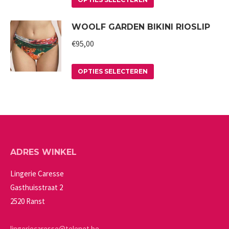
optie
product
productpagina
WOOLF GARDEN BIKINI RIOSLIP
kan
heeft
gekozen
meerdere
€
95,00
worden
variaties.
op
Deze
Dit
OPTIES SELECTEREN
de
optie
product
productpagina
kan
heeft
gekozen
meerdere
worden
variaties.
op
Deze
ADRES WINKEL
de
optie
productpagina
kan
Lingerie Caresse
gekozen
Gasthuisstraat 2
worden
2520 Ranst
op
de
lingeriecaresse@telenet.be