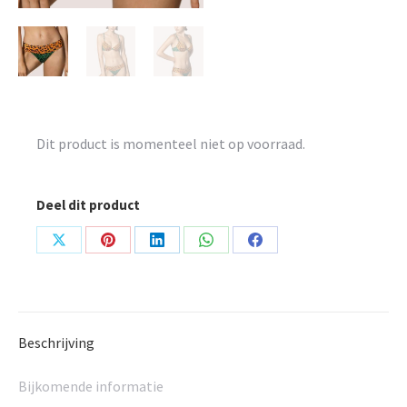
Dit product is momenteel niet op voorraad.
Deel dit product
Share
Share
Share
Share
Share
on
on
on
on
on
X
Pinterest
LinkedIn
WhatsApp
Facebook
Beschrijving
Bijkomende informatie