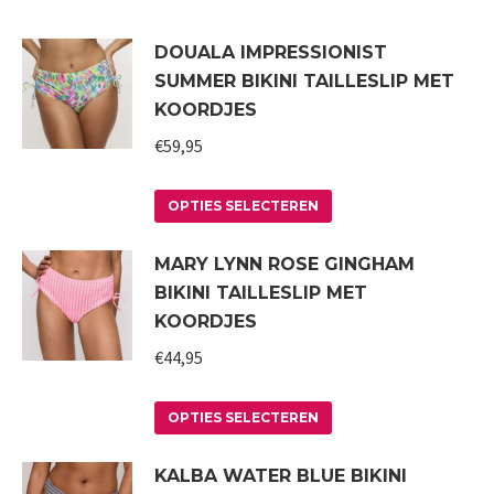
DOUALA IMPRESSIONIST
SUMMER BIKINI TAILLESLIP MET
KOORDJES
€
59,95
Dit
OPTIES SELECTEREN
product
MARY LYNN ROSE GINGHAM
heeft
BIKINI TAILLESLIP MET
meerdere
KOORDJES
variaties.
€
44,95
Deze
optie
Dit
kan
OPTIES SELECTEREN
product
gekozen
KALBA WATER BLUE BIKINI
heeft
worden