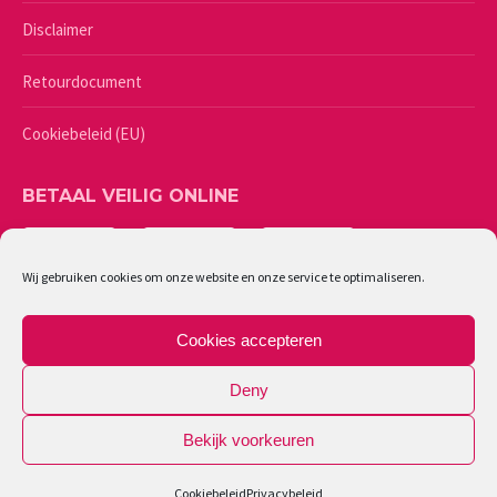
Disclaimer
Retourdocument
Cookiebeleid (EU)
BETAAL VEILIG ONLINE
Wij gebruiken cookies om onze website en onze service te optimaliseren.
Cookies accepteren
Deny
Bekijk voorkeuren
©
2026 - Lingerie Caresse | Ondernemingsnummer: 0461987244
Cookiebeleid
Privacybeleid