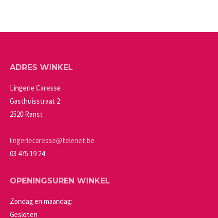
product
kan
heeft
gekozen
meerdere
worden
variaties.
op
Deze
de
ADRES WINKEL
optie
productpagina
kan
Lingerie Caresse
gekozen
Gasthuisstraat 2
worden
2520 Ranst
op
de
lingeriecaresse@telenet.be
productpagina
03 475 19 24
OPENINGSUREN WINKEL
Zondag en maandag:
Gesloten