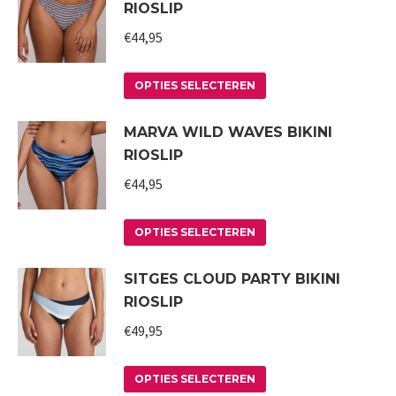
RIOSLIP
meerdere
op
variaties.
€
44,95
de
Deze
productpagina
Dit
optie
OPTIES SELECTEREN
product
kan
MARVA WILD WAVES BIKINI
heeft
gekozen
RIOSLIP
meerdere
worden
variaties.
€
44,95
op
Deze
de
Dit
optie
productpagina
OPTIES SELECTEREN
product
kan
SITGES CLOUD PARTY BIKINI
heeft
gekozen
RIOSLIP
meerdere
worden
variaties.
€
49,95
op
Deze
de
Dit
optie
productpagina
OPTIES SELECTEREN