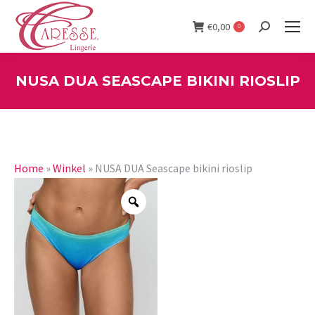
€
0,00
0
Search:
NUSA DUA SEASCAPE BIKINI RIOSLIP
You are here:
Home
»
Winkel
»
NUSA DUA Seascape bikini rioslip