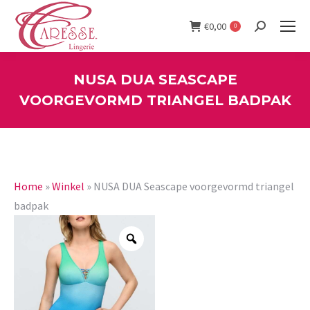
€
0,00
0
Search:
NUSA DUA SEASCAPE
VOORGEVORMD TRIANGEL BADPAK
You are here:
Home
»
Winkel
»
NUSA DUA Seascape voorgevormd triangel
badpak