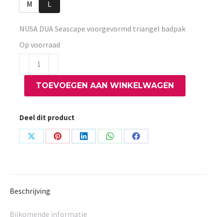
M
L
NUSA DUA Seascape voorgevormd triangel badpak
Op voorraad
NUSA
DUA
TOEVOEGEN AAN WINKELWAGEN
Seascape
voorgevormd
triangel
Deel dit product
badpak
aantal
Share
Share
Share
Share
Share
on
on
on
on
on
X
Pinterest
LinkedIn
WhatsApp
Facebook
Beschrijving
Bijkomende informatie