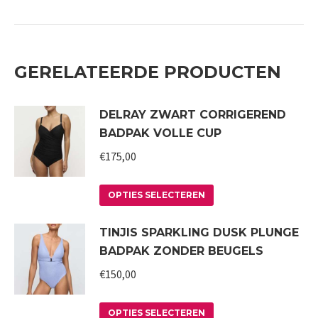
GERELATEERDE PRODUCTEN
DELRAY ZWART CORRIGEREND
BADPAK VOLLE CUP
€
175,00
Dit
OPTIES SELECTEREN
product
TINJIS SPARKLING DUSK PLUNGE
heeft
BADPAK ZONDER BEUGELS
meerdere
variaties.
€
150,00
Deze
Dit
optie
OPTIES SELECTEREN