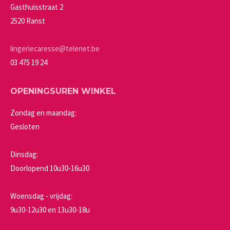
gekozen
Gasthuisstraat 2
worden
2520 Ranst
op
de
lingeriecaresse@telenet.be
productpagina
03 475 19 24
OPENINGSUREN WINKEL
Zondag en maandag:
Gesloten
Dinsdag:
Doorlopend 10u30-16u30
Woensdag - vrijdag:
9u30-12u30 en 13u30-18u