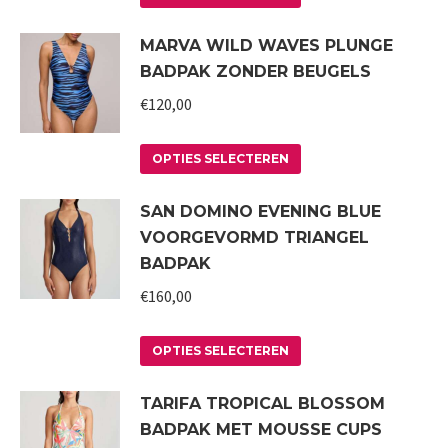
product
kan
MARVA WILD WAVES PLUNGE
heeft
gekozen
BADPAK ZONDER BEUGELS
meerdere
worden
variaties.
€
120,00
op
Deze
de
Dit
optie
productpagina
OPTIES SELECTEREN
product
kan
SAN DOMINO EVENING BLUE
heeft
gekozen
VOORGEVORMD TRIANGEL
meerdere
worden
BADPAK
variaties.
op
€
160,00
Deze
de
optie
productpagina
Dit
kan
OPTIES SELECTEREN
product
gekozen
TARIFA TROPICAL BLOSSOM
heeft
worden
BADPAK MET MOUSSE CUPS
meerdere
op