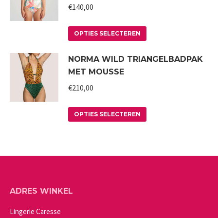
variaties.
€
140,00
de
Deze
productpagina
Dit
optie
OPTIES SELECTEREN
product
kan
NORMA WILD TRIANGELBADPAK
heeft
gekozen
MET MOUSSE
meerdere
worden
variaties.
€
210,00
op
Deze
de
Dit
optie
productpagina
OPTIES SELECTEREN
product
kan
heeft
gekozen
meerdere
worden
variaties.
op
Deze
de
ADRES WINKEL
optie
productpagina
kan
Lingerie Caresse