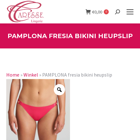
€
0,00
0
Search:
PAMPLONA FRESIA BIKINI HEUPSLIP
You are here:
Home
»
Winkel
»
PAMPLONA fresia bikini heupslip