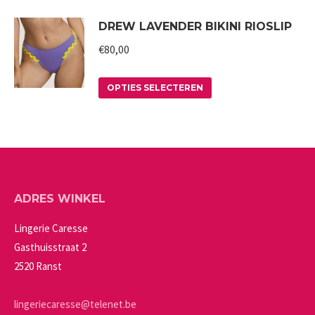
product
kan
DREW LAVENDER BIKINI RIOSLIP
heeft
gekozen
meerdere
worden
€
80,00
variaties.
op
Deze
Dit
de
OPTIES SELECTEREN
optie
product
productpagina
kan
heeft
gekozen
meerdere
worden
variaties.
op
Deze
ADRES WINKEL
de
optie
productpagina
kan
Lingerie Caresse
gekozen
Gasthuisstraat 2
worden
2520 Ranst
op
de
lingeriecaresse@telenet.be