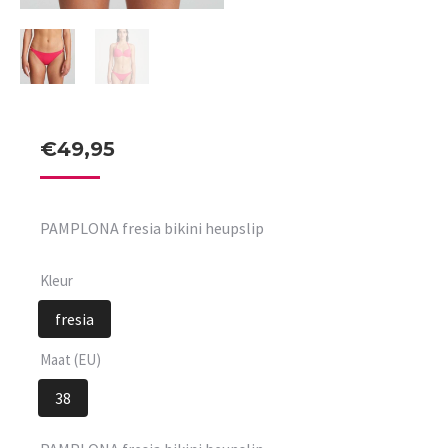
€
49,95
PAMPLONA fresia bikini heupslip
Kleur
fresia
Maat (EU)
38