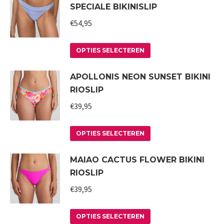
SPECIALE BIKINISLIP
meerdere
worden
variaties.
€
54,95
op
Deze
de
Dit
optie
productpagina
OPTIES SELECTEREN
product
kan
APOLLONIS NEON SUNSET BIKINI
heeft
gekozen
RIOSLIP
meerdere
worden
variaties.
€
39,95
op
Deze
de
Dit
optie
productpagina
OPTIES SELECTEREN
product
kan
MAIAO CACTUS FLOWER BIKINI
heeft
gekozen
RIOSLIP
meerdere
worden
variaties.
€
39,95
op
Deze
de
Dit
optie
productpagina
OPTIES SELECTEREN