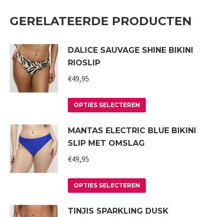
GERELATEERDE PRODUCTEN
DALICE SAUVAGE SHINE BIKINI
RIOSLIP
€
49,95
Dit
OPTIES SELECTEREN
product
MANTAS ELECTRIC BLUE BIKINI
heeft
SLIP MET OMSLAG
meerdere
variaties.
€
49,95
Deze
Dit
optie
OPTIES SELECTEREN
product
kan
TINJIS SPARKLING DUSK
heeft
gekozen