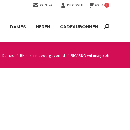
CONTACT
INLOGGEN
€
0,00
0
DAMES
HEREN
CADEAUBONNEN
Search:
DAMES
HEREN
CADEAUBONNEN
Search:
Dames
BH's
niet voorgevormd
RICARDO wit imago bh
 here: