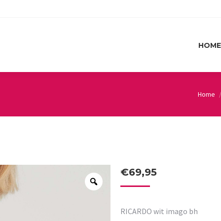
HOME
HOME
Home
You are
€
69,95
RICARDO wit imago bh