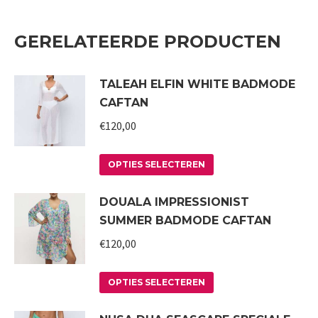
GERELATEERDE PRODUCTEN
TALEAH ELFIN WHITE BADMODE
CAFTAN
€
120,00
Dit
OPTIES SELECTEREN
product
DOUALA IMPRESSIONIST
heeft
SUMMER BADMODE CAFTAN
meerdere
variaties.
€
120,00
Deze
Dit
optie
OPTIES SELECTEREN
product
kan