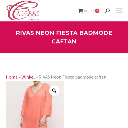
€
0,00
0
Search:
RIVAS NEON FIESTA BADMODE
CAFTAN
You are here:
Home
»
Winkel
»
RIVAS Neon Fiesta badmode caftan