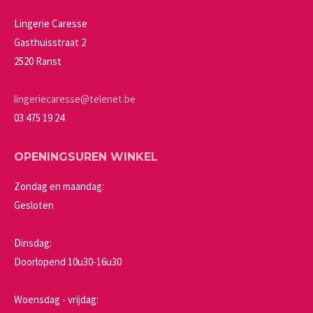
productpagina
kan
Lingerie Caresse
gekozen
Gasthuisstraat 2
worden
2520 Ranst
op
de
lingeriecaresse@telenet.be
productpagina
03 475 19 24
OPENINGSUREN WINKEL
Zondag en maandag:
Gesloten
Dinsdag:
Doorlopend 10u30-16u30
Woensdag - vrijdag: