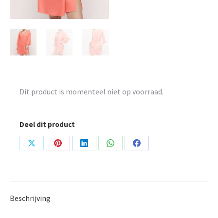
Dit product is momenteel niet op voorraad.
Deel dit product
Share
Share
Share
Share
Share
on
on
on
on
on
X
Pinterest
LinkedIn
WhatsApp
Facebook
Beschrijving