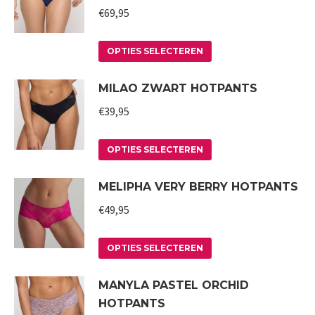
variaties.
€
69,95
op
Deze
de
Dit
optie
productpagina
OPTIES SELECTEREN
product
kan
MILAO ZWART HOTPANTS
heeft
gekozen
meerdere
worden
€
39,95
variaties.
op
Deze
Dit
de
OPTIES SELECTEREN
optie
product
productpagina
MELIPHA VERY BERRY HOTPANTS
kan
heeft
gekozen
meerdere
€
49,95
worden
variaties.
op
Deze
Dit
OPTIES SELECTEREN
de
optie
product
MANYLA PASTEL ORCHID
productpagina
kan
heeft
HOTPANTS
gekozen
meerdere