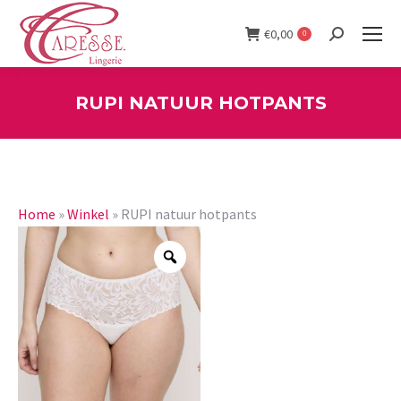
€
0,00
0
Search:
RUPI NATUUR HOTPANTS
You are here:
Home
»
Winkel
»
RUPI natuur hotpants