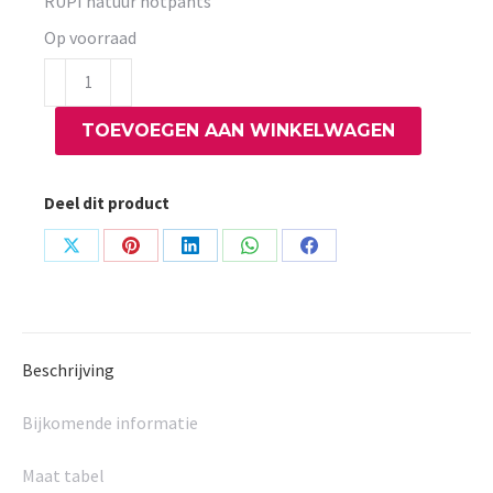
RUPI natuur hotpants
Op voorraad
RUPI
natuur
TOEVOEGEN AAN WINKELWAGEN
hotpants
aantal
Deel dit product
Share
Share
Share
Share
Share
on
on
on
on
on
X
Pinterest
LinkedIn
WhatsApp
Facebook
Beschrijving
Bijkomende informatie
Maat tabel