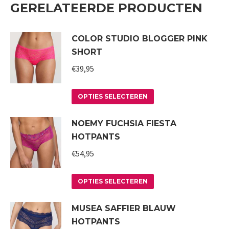
GERELATEERDE PRODUCTEN
COLOR STUDIO BLOGGER PINK
SHORT
€
39,95
Dit
OPTIES SELECTEREN
product
NOEMY FUCHSIA FIESTA
heeft
HOTPANTS
meerdere
variaties.
€
54,95
Deze
Dit
optie
OPTIES SELECTEREN
product
kan
MUSEA SAFFIER BLAUW
heeft
gekozen
HOTPANTS
meerdere
worden