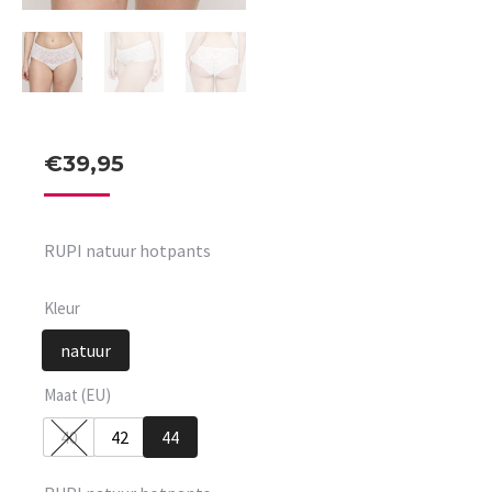
€
39,95
RUPI natuur hotpants
Kleur
natuur
Maat (EU)
40
42
44