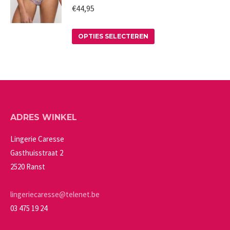
worden
variaties.
€
44,95
op
Deze
Dit
de
optie
OPTIES SELECTEREN
product
productpagina
kan
heeft
gekozen
meerdere
worden
variaties.
op
Deze
de
ADRES WINKEL
optie
productpagina
kan
Lingerie Caresse
gekozen
Gasthuisstraat 2
worden
2520 Ranst
op
de
lingeriecaresse@telenet.be
productpagina
03 475 19 24