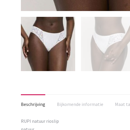
Beschrijving
Bijkomende informatie
Maat t
RUPI natuur rioslip
natuur