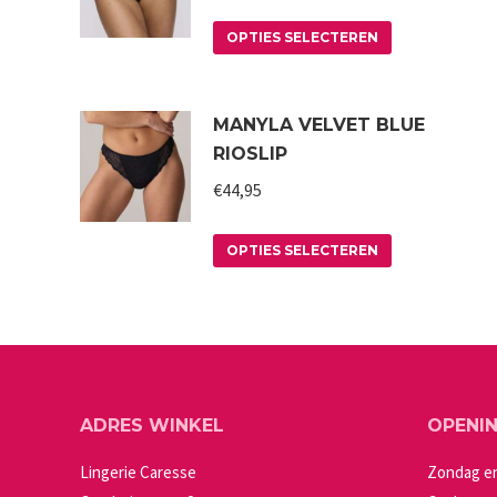
Dit
OPTIES SELECTEREN
product
heeft
MANYLA VELVET BLUE
meerdere
RIOSLIP
variaties.
€
44,95
Deze
optie
Dit
kan
OPTIES SELECTEREN
product
gekozen
heeft
worden
meerdere
op
variaties.
de
Deze
productpagin
ADRES WINKEL
OPENI
optie
kan
Lingerie Caresse
Zondag e
gekozen