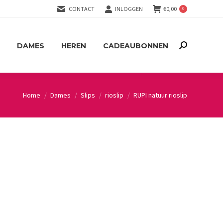
CONTACT
INLOGGEN
€
0,00
0
DAMES
HEREN
CADEAUBONNEN
Search:
DAMES
HEREN
CADEAUBONNEN
Search:
Home
Dames
Slips
rioslip
RUPI natuur rioslip
You are here: