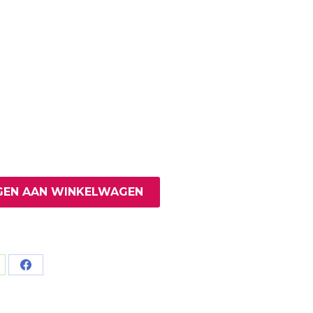
EN AAN WINKELWAGEN
are
Share
on