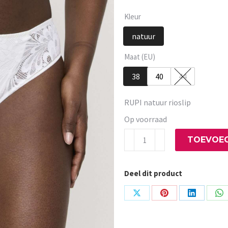
Kleur
natuur
Maat (EU)
38
40
44
RUPI natuur rioslip
Op voorraad
RUPI
TOEVOEG
natuur
rioslip
Deel dit product
aantal
Share
Share
Share
Sh
on
on
on
on