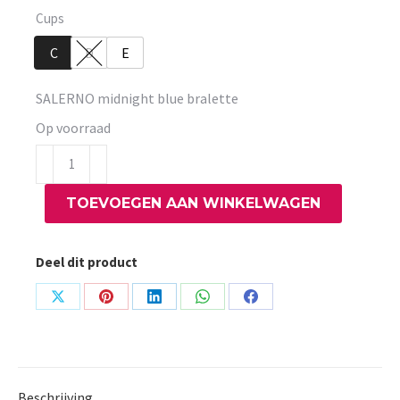
Cups
C
D
E
SALERNO midnight blue bralette
Op voorraad
SALERNO
midnight
TOEVOEGEN AAN WINKELWAGEN
blue
bralette
aantal
Deel dit product
Share
Share
Share
Share
Share
on
on
on
on
on
X
Pinterest
LinkedIn
WhatsApp
Facebook
Beschrijving