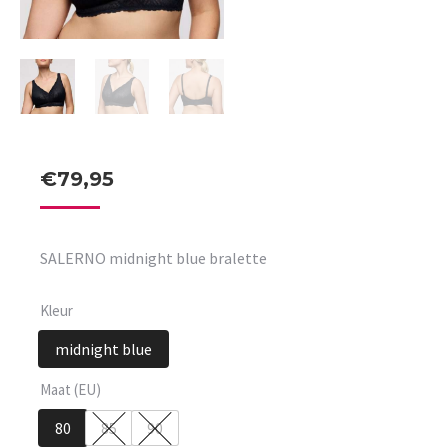
€
79,95
SALERNO midnight blue bralette
Kleur
midnight blue
Maat (EU)
80
85
90