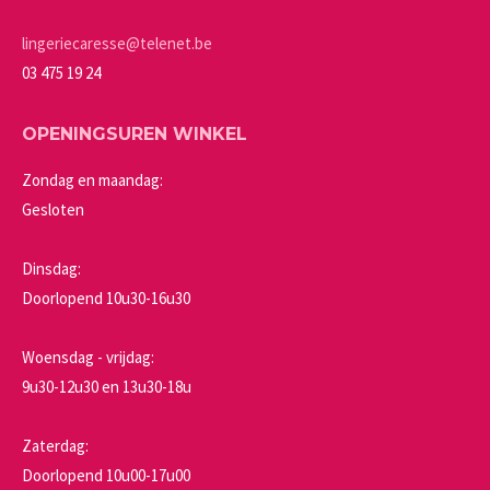
op
de
lingeriecaresse@telenet.be
productpagina
03 475 19 24
OPENINGSUREN WINKEL
Zondag en maandag:
Gesloten
Dinsdag:
Doorlopend 10u30-16u30
Woensdag - vrijdag:
9u30-12u30 en 13u30-18u
Zaterdag:
Doorlopend 10u00-17u00