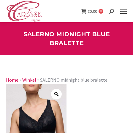
€
0,00
0
Search:
SALERNO MIDNIGHT BLUE
BRALETTE
You are here:
Home
»
Winkel
»
SALERNO midnight blue bralette