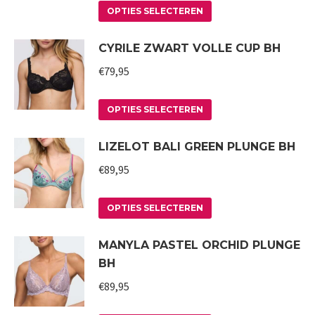
Dit
optie
OPTIES SELECTEREN
product
kan
CYRILE ZWART VOLLE CUP BH
heeft
gekozen
meerdere
worden
€
79,95
variaties.
op
Deze
Dit
de
OPTIES SELECTEREN
optie
product
productpagina
LIZELOT BALI GREEN PLUNGE BH
kan
heeft
gekozen
meerdere
€
89,95
worden
variaties.
op
Deze
Dit
OPTIES SELECTEREN
de
optie
product
MANYLA PASTEL ORCHID PLUNGE
productpagina
kan
heeft
BH
gekozen
meerdere
worden
variaties.
€
89,95
op
Deze