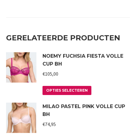
GERELATEERDE PRODUCTEN
NOEMY FUCHSIA FIESTA VOLLE
CUP BH
€
105,00
Dit
OPTIES SELECTEREN
product
MILAO PASTEL PINK VOLLE CUP
heeft
BH
meerdere
variaties.
€
74,95
Deze