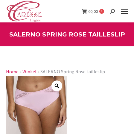
€
0,00
0
Search:
SALERNO SPRING ROSE TAILLESLIP
You are here:
Home
»
Winkel
»
SALERNO Spring Rose tailleslip