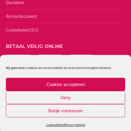
Disclaimer
Retourdocument
Cookiebeleid (EU)
BETAAL VEILIG ONLINE
Wij gebruiken cookies om onze website en onze service te optimaliseren.
Cookies accepteren
Deny
Bekijk voorkeuren
©
2026 - Lingerie Caresse | Ondernemingsnummer: 0461987244
Cookiebeleid
Privacybeleid
Powered by Softli