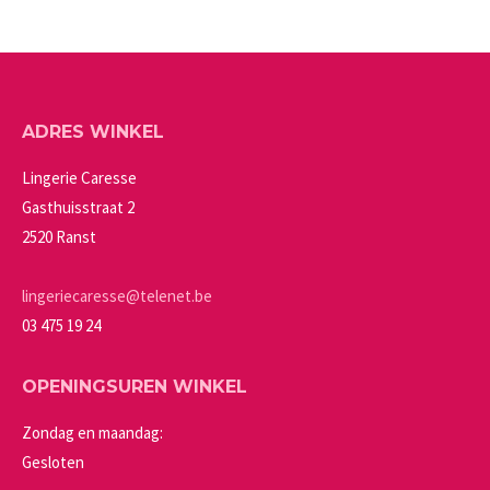
productpagina
kan
heeft
gekozen
meerdere
worden
variaties.
op
Deze
ADRES WINKEL
de
optie
productpagina
kan
Lingerie Caresse
gekozen
Gasthuisstraat 2
worden
2520 Ranst
op
de
lingeriecaresse@telenet.be
productpagina
03 475 19 24
OPENINGSUREN WINKEL
Zondag en maandag:
Gesloten