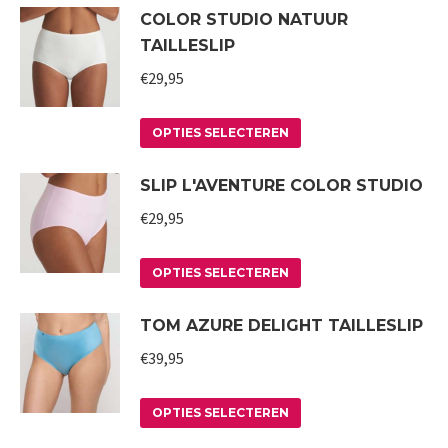
COLOR STUDIO NATUUR
TAILLESLIP
€
29,95
Dit
OPTIES SELECTEREN
product
SLIP L'AVENTURE COLOR STUDIO
heeft
meerdere
€
29,95
variaties.
Deze
Dit
OPTIES SELECTEREN
optie
product
TOM AZURE DELIGHT TAILLESLIP
kan
heeft
gekozen
meerdere
€
39,95
worden
variaties.
op
Deze
Dit
OPTIES SELECTEREN
de
optie
product