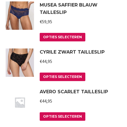
MUSEA SAFFIER BLAUW
productpagina
kan
heeft
TAILLESLIP
gekozen
meerdere
worden
variaties.
€
59,95
op
Deze
Dit
de
optie
OPTIES SELECTEREN
product
productpagina
kan
CYRILE ZWART TAILLESLIP
heeft
gekozen
meerdere
worden
€
44,95
variaties.
op
Deze
Dit
de
OPTIES SELECTEREN
optie
product
productpagina
AVERO SCARLET TAILLESLIP
kan
heeft
gekozen
meerdere
€
44,95
worden
variaties.
op
Deze
Dit
OPTIES SELECTEREN
de
optie
product