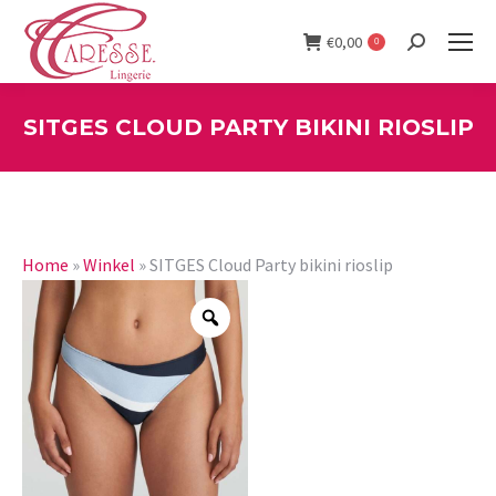
€
0,00
0
Search:
SITGES CLOUD PARTY BIKINI RIOSLIP
You are here:
Home
»
Winkel
»
SITGES Cloud Party bikini rioslip