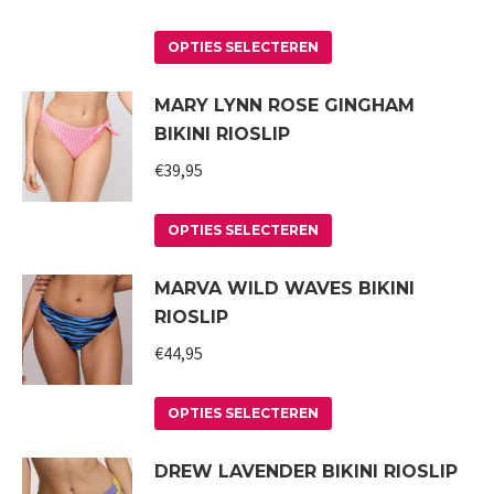
optie
Dit
kan
OPTIES SELECTEREN
product
gekozen
MARY LYNN ROSE GINGHAM
heeft
worden
BIKINI RIOSLIP
meerdere
op
variaties.
€
39,95
de
Deze
productpagina
Dit
optie
OPTIES SELECTEREN
product
kan
MARVA WILD WAVES BIKINI
heeft
gekozen
RIOSLIP
meerdere
worden
variaties.
€
44,95
op
Deze
de
Dit
optie
productpagina
OPTIES SELECTEREN
product
kan
DREW LAVENDER BIKINI RIOSLIP
heeft
gekozen