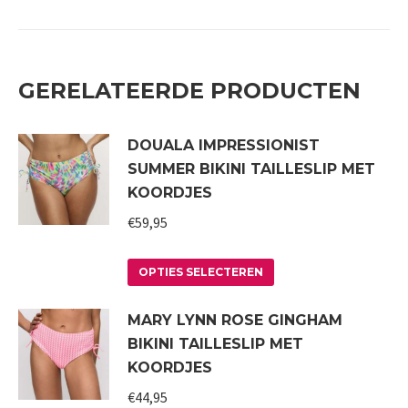
GERELATEERDE PRODUCTEN
DOUALA IMPRESSIONIST
SUMMER BIKINI TAILLESLIP MET
KOORDJES
€
59,95
Dit
OPTIES SELECTEREN
product
MARY LYNN ROSE GINGHAM
heeft
BIKINI TAILLESLIP MET
meerdere
KOORDJES
variaties.
€
44,95
Deze