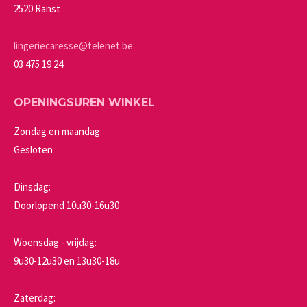
worden
2520 Ranst
op
de
lingeriecaresse@telenet.be
productpagina
03 475 19 24
OPENINGSUREN WINKEL
Zondag en maandag:
Gesloten
Dinsdag:
Doorlopend 10u30-16u30
Woensdag - vrijdag:
9u30-12u30 en 13u30-18u
Zaterdag: